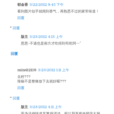
郁金香
3/22/2012 9:45 下午
看到图片似乎就闻到香气，再熟悉不过的家常味道！
回覆
回覆
版主
3/23/2012 4:13 上午
恩恩~不過也是南方才吃得到筍乾阿~~^^
回覆
min412119
3/23/2012 1:11 上午
去籽???
辣椒不是整條放下去就好喔???
回覆
回覆
版主
3/23/2012 4:11 上午
因為這個味道其實很清淡，所以我直接放發現太辣