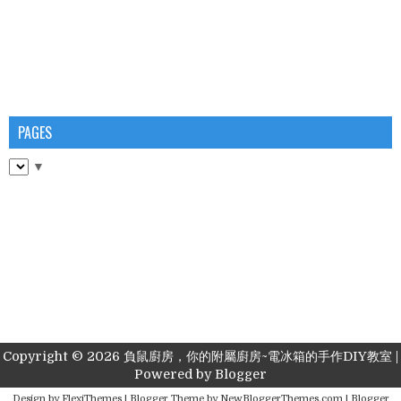
PAGES
▼
Copyright ©
2026
負鼠廚房，你的附屬廚房~電冰箱的手作DIY教室
|
Powered by
Blogger
Design by
FlexiThemes
| Blogger Theme by
NewBloggerThemes.com
|
Blogger