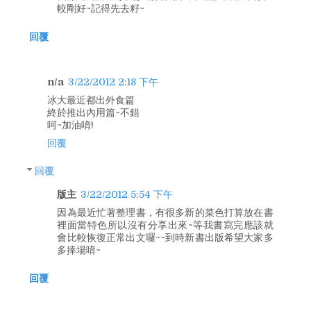
較剛好~記得先去籽~
回覆
n/a
3/22/2012 2:18 下午
冰大最近都出外食篇
終於推出內用篇~不錯
呵~加油唷!
回覆
回覆
版主
3/22/2012 5:54 下午
因為最近忙著整理書，有很多新的菜色打算放在書
裡面當特色所以沒有分享出來~等我書寫完應該就
會比較恢復正常出文囉~~到時新書出版希望大家多
多捧場唷~
回覆