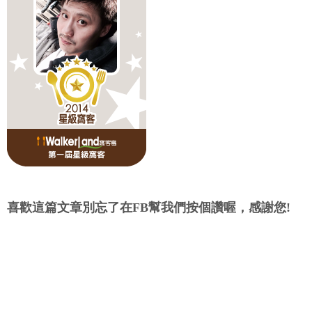
喜歡這篇文章別忘了在FB幫我們按個讚喔，感謝您!