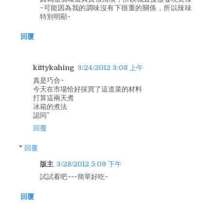
~可能因為我的調味沒有下很重的關係，所以辣味
特別明顯~
回覆
kittykahing
3/24/2012 3:08 上午
真是巧合~
今天在市場恰好採買了這道菜的材料
打算這兩天煮
冰箱的煮法
認同^^
回覆
回覆
版主
3/28/2012 5:09 下午
試試看吧~~~簡單好吃~
回覆