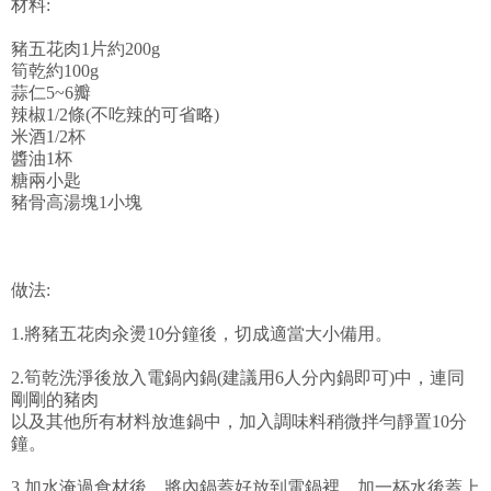
材料:
豬五花肉1片約200g
筍乾約100g
蒜仁5~6瓣
辣椒1/2條(不吃辣的可省略)
米酒1/2杯
醬油1杯
糖兩小匙
豬骨高湯塊1小塊
做法:
1.將豬五花肉汆燙10分鐘後，切成適當大小備用。
2.筍乾洗淨後放入電鍋內鍋(建議用6人分內鍋即可)中，連同
剛剛的豬肉
以及其他所有材料放進鍋中，加入調味料稍微拌勻靜置10分
鐘。
3.加水淹過食材後，將內鍋蓋好放到電鍋裡，加一杯水後蓋上