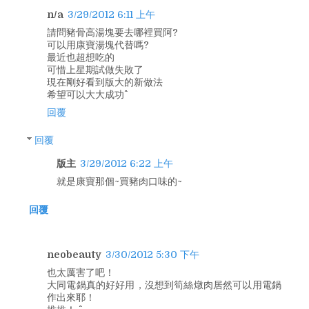
n/a
3/29/2012 6:11 上午
請問豬骨高湯塊要去哪裡買阿?
可以用康寶湯塊代替嗎?
最近也超想吃的
可惜上星期試做失敗了
現在剛好看到版大的新做法
希望可以大大成功^^
回覆
回覆
版主
3/29/2012 6:22 上午
就是康寶那個~買豬肉口味的~
回覆
neobeauty
3/30/2012 5:30 下午
也太厲害了吧！
大同電鍋真的好好用，沒想到筍絲燉肉居然可以用電鍋
作出來耶！