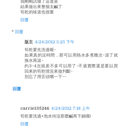
我剛剛試做了這道菜
結果做出來整個太鹹了
筍乾的味道也很重
回覆
回覆
版主
4/24/2012 5:25 下午
筍乾要先洗過喔~
如果真的沒時間，那可以用熱水多煮幾次~滾了就
換水再滾~
約3~4次就差不多可以用了~不過實際還是要以買
回來的筍乾情況來做判斷~
別忘了用舌頭嚐一下~~
回覆
carrie135246
4/24/2012 7:18 上午
筍乾要洗過+泡水待沒那麼鹹再下鍋哦!
回覆