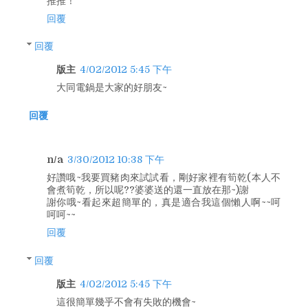
推推！ ^^
回覆
回覆
版主
4/02/2012 5:45 下午
大同電鍋是大家的好朋友~
回覆
n/a
3/30/2012 10:38 下午
好讚哦~我要買豬肉來試試看，剛好家裡有筍乾(本人不
會煮筍乾，所以呢??婆婆送的還一直放在那~)謝
謝你哦~看起來超簡單的，真是適合我這個懶人啊~~呵
呵呵~~
回覆
回覆
版主
4/02/2012 5:45 下午
這很簡單幾乎不會有失敗的機會~