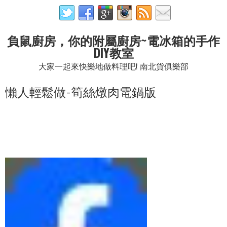
負鼠廚房，你的附屬廚房~電冰箱的手作
DIY教室
大家一起來快樂地做料理吧! 南北貨俱樂部
懶人輕鬆做-筍絲燉肉電鍋版