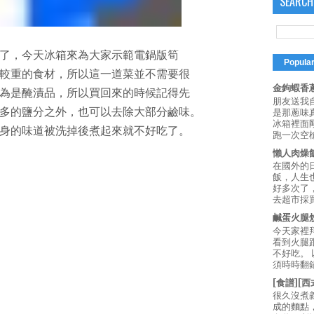
SEARCH
了，今天冰箱來為大家示範電鍋版筍
Popula
較重的食材，所以這一道菜並不需要很
金鉤蝦香蔥
為是醃漬品，所以買回來的時候記得先
朋友送我
多的鹽分之外，也可以去除大部分鹼味。
是那蔥味
冰箱裡面
身的味道被洗掉後煮起來就不好吃了。
跑一次空槍
懶人肉燥
在國外的
飯，人生也
好多次了
去超市採買
鹹蛋火腿
今天家裡
看到火腿
不好吃。
須時時翻鍋
[食譜][
很久沒煮
成的麵點