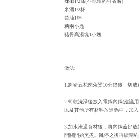
辣椒1/2條(不吃辣的可省略)
米酒1/2杯
醬油1杯
糖兩小匙
豬骨高湯塊1小塊
做法:
1.將豬五花肉汆燙10分鐘後，切
2.筍乾洗淨後放入電鍋內鍋(建議
以及其他所有材料放進鍋中，加入
3.加水淹過食材後，將內鍋蓋好
開關開始烹煮。跳停之後再續悶約2