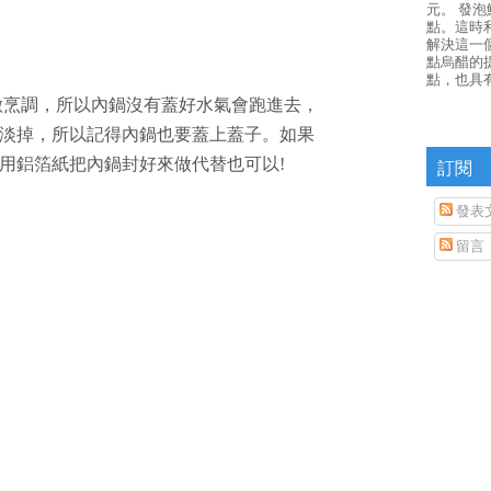
元。 發
點。這時
解決這一
點烏醋的
點，也具
做烹調，所以內鍋沒有蓋好水氣會跑進去，
淡掉，所以記得內鍋也要蓋上蓋子。如果
訂閱
用鋁箔紙把內鍋封好來做代替也可以!
發表
留言