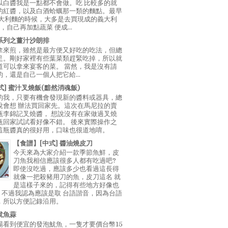
以白醬我是一點都不會做。吃 比較多的就
的紅醬，以及白酒蛤蠣那一類的麵點。最早
義大利麵的時候，大多是去買現成的義大利
E，自己再加點蔬菜 便成...
系列之薑汁沙朗排
拿來煎，雖然是最方便又好吃的吃法，但總
足。剛好家裡有些葉菜類趕緊吃掉，所以就
道可以拿來宴客的菜。 當然，我是沒有請
，還是自己一個人把它給...
中式] 蜜汁叉燒飯(黯然消魂飯)
的我，只要有機會發現新的醬料或器具，總
說會想 辦法買回家先。這次在馬尼拉的賣
瓶李錦記叉燒醬， 想說沒有在家做過叉燒
瓶回家試試看好像不錯。 後來實際操作之
這瓶醬真的很好用，口味也很道地唷。
【食譜】[中式] 醬油燒皮刀
今天來為大家介紹一款季節魚鮮，皮
刀魚我相信應該很多人都有吃過吧?
即使沒吃過，應該多少也看過這長得
就像一把殺豬用刀的魚，皮刀這名 就
是這樣子來的，記得有些地方好像也
"，不過我認為應該是取 台語諧音，因為台語
，所以方便記錄沿用。
魷魚蒜
場看到便宜的發泡魷魚，一隻才要價台幣15