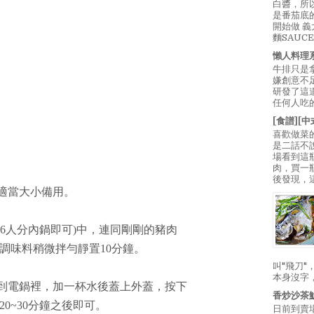
白醬，所
是番茄底
開始做 
麵SAUC
懶人料理
牛排只是
嫌創意不
研發了這
任何人吃的
[食譜][
喜歡做菜
是二話不
場看到這
肉，買一
後發現，
成適當大小備用。
用6人分內鍋即可)中，連同剛剛的豬肉
調味料稍微拌勻靜置10分鐘。
叫"飛刀
本身沒字
放到電鍋裡，加一杯水後蓋上外蓋，按下
香炒沙茶
0~30分鐘之後即可。
日前到賣