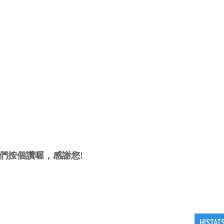
們按個讚喔，感謝您!
HISTAT