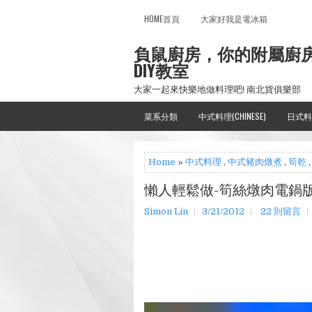
HOME首頁
大家好我是電冰箱
負鼠廚房，你的附屬廚
DIY教室
大家一起來快樂地做料理吧! 南北貨俱樂部
菜系分類
中式料理(CHINESE)
日式料
Home
»
中式料理
,
中式豬肉燉煮
,
筍乾
懶人輕鬆做-筍絲燉肉電鍋
Simon Lin
3/21/2012
22 則留言