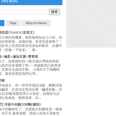
 THIS BLOG
r
Tags
Blog Archives
煎蛋(YAHOO首頁文)
自己種的有機蔥，雖然每根短短小小的，但
真的有夠香。這種好物，拿來煎蛋最棒了！
剛好有之前買回來的澎湖金鉤蝦米，在腦中
（想像一下味道），感...
飯+滷蛋+滷油豆腐+燙青菜
日子，如果能吃到一碗充滿台灣味的肉燥
真的沒有遺憾了唷~~~ 肉燥飯我已經煮過
，其實作法真的不難。 上禮拜天下飛機時
，發現有賣跟我們台灣...
炒飯
拜地基主，有一些拜拜過的冷飯，翻翻冰箱
跟鹹蛋，於是決定來試試看「鹹蛋炒飯」好
 以往炒飯我都是用大火快炒，這種炒法必
以免燒焦。雖然很香，但...
西式] 洋菇牛肉義大利麵(罐頭)
義大利麵來吃了，其實義大利麵算是一種速
，也不失 豪華感喔。我個人因為不喜歡吃