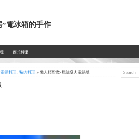
房~電冰箱的手作
理
西式料理
,
電鍋料理
,
豬肉料理
» 懶人輕鬆做-筍絲燉肉電鍋版
版