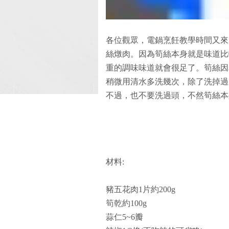
各位觀眾，電鍋烹飪教學時間又來
絲燉肉。因為筍絲本身就是味道比
重的調味味道就會很足了。筍絲因
稍微用清水多洗幾次，除了洗掉過
不過，也不要洗過頭，不然筍絲本
材料:
豬五花肉1片約200g
筍乾約100g
蒜仁5~6瓣