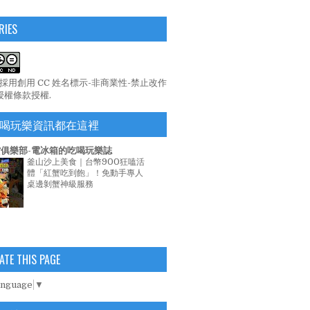
RIES
係採用
創用 CC 姓名標示-非商業性-禁止改作
 授權條款
授權.
喝玩樂資訊都在這裡
俱樂部-電冰箱的吃喝玩樂誌
釜山沙上美食｜台幣900狂嗑活
體「紅蟹吃到飽」！免動手專人
桌邊剝蟹神級服務
ATE THIS PAGE
anguage
▼