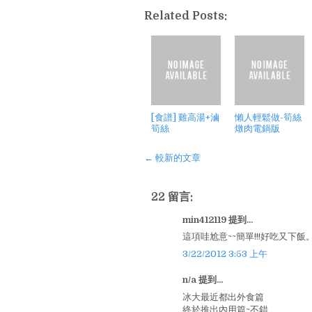
Related Posts:
[食譜] 雞高湯+滷
懶人輕鬆做-筍絲
筍絲
燉肉電鍋版
← 較新的文章
22 留言:
min412119 提到...
這項哇尬意~~簡單!!!好吃又下飯
3/22/2012 3:53 上午
n/a 提到...
冰大最近都出外食篇
終於推出內用篇~不錯