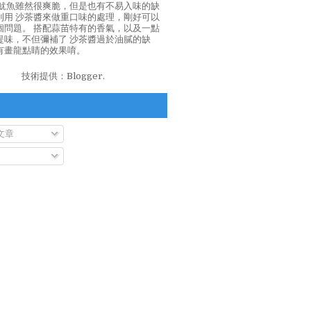
泡魷魚雖然很爽脆，但是也有不易入味的缺
利用 沙茶醬來做重口味的處理，剛好可以
個問題。 搭配蒜苗特有的香氣，以及一點
提味，不但彌補了 沙茶醬過於油膩的缺
有畫龍點睛的效果唷。
技術提供：
Blogger
.
文章