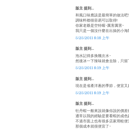
版主 提到...
和風口味應該是最簡單的做法吧
調味料都很容易可以取得!
你家老爺是空特喔~厲害厲害~
我只是一個沒什麼在出操的小海陸
5/25/2011 8:18 上午
版主 提到...
泡水記得多換幾次水~
然後冰一下辣味就會去除，只留
5/25/2011 8:19 上午
版主 提到...
現在是省產洋蔥的季節，便宜又
5/25/2011 8:19 上午
版主 提到...
牡丹蝦一般來說就像你說的價差
通常以我的經驗是要看蝦的成色跟
不過市面上也有很多店家用較便
那個成本就很便宜了~