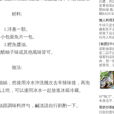
白醬，所
是番茄底
開始做 
材料:
麵SAUC
懶人料理
牛排只是
1.洋蔥一顆。
嫌創意不
研發了這
2.小包柴魚片一包。
任何人吃的
[食譜][
3.鰹魚醬油。
喜歡做菜
拉醋柚子味或其他風味皆可。
是二話不
場看到這
肉，買一
後發現，
做法:
切細絲，然後用冷水沖洗幾次去辛辣味後，再泡
馬上吃，可以連同冰水一起放進冰箱冷藏。
叫"飛刀
本身沒字
蔥絲跟調味料拌勻，鹹淡請自行斟酌一下。
香炒沙茶
日前到賣