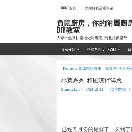
HOME首頁
大家好我是電冰箱
負鼠廚房，你的附屬廚
DIY教室
大家一起來快樂地做料理吧! 南北貨俱樂部
»
»
菜系分類
中式料理(CHINESE)
日
Home
»
電冰箱說故事、寫食譜::小菜系
小菜系列-和風涼拌洋蔥
Simon Lin
5/24/2011
10 則留言
已經五月份的尾聲了，又到了