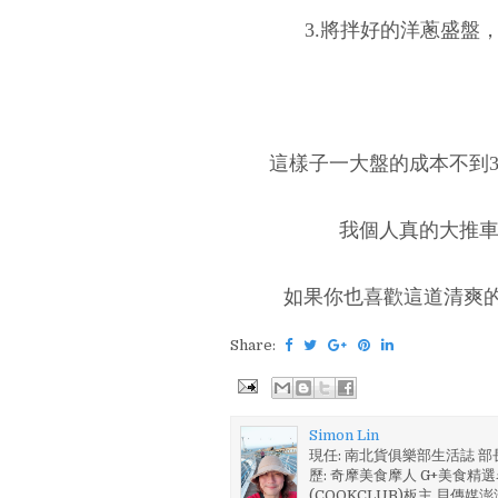
3.將拌好的洋蔥盛盤
這樣子一大盤的成本不到3
我個人真的大推車
如果你也喜歡這道清爽的
Share:
Simon Lin
現任: 南北貨俱樂部生活誌 
歷: 奇摩美食摩人 G+美食精選名
(COOKCLUB)板主 貝傳媒