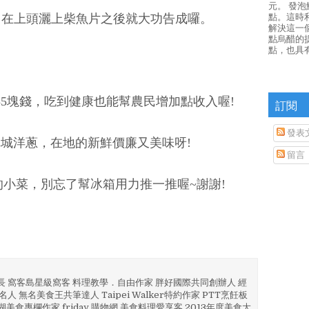
元。 發
點。這時
，在上頭灑上柴魚片之後就大功告成囉。
解決這一
點烏醋的
點，也具
5塊錢，吃到健康也能幫農民增加點收入喔!
訂閱
發表
城洋蔥，在地的新鮮價廉又美味呀!
留言
小菜，別忘了幫冰箱用力推一推喔~謝謝!
部長 窩客島星級窩客 料理教學．自由作家 胖好國際共同創辦人 經
人 無名美食王共筆達人 Taipei Walker特約作家 PTT烹飪板
澎湖美食專欄作家 friday 購物網 美食料理愛享客 2013年度美食大