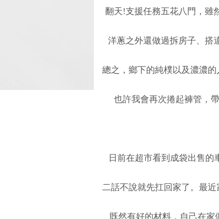
翻天!支援任務五花八門，雖
洋蔥之外還做過拆房子、搭違
總之，鄉下的純樸以及濃濃的
也許我會再次捲起褲管，帶
日前在超市看到成袋出售的車
二話不說就先扛回家了。最近
既然有好的材料，自己在家