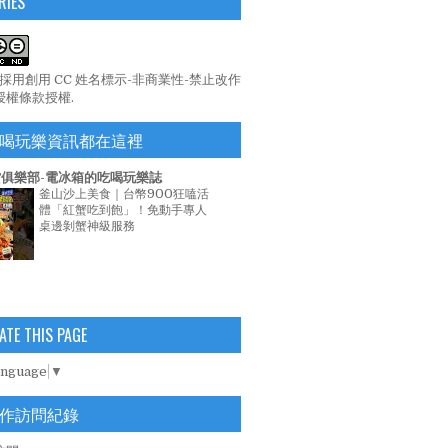
RIES
係採用
創用 CC 姓名標示-非商業性-禁止改作
 授權條款
授權.
喝玩樂資訊都在這裡
俱樂部-電冰箱的吃喝玩樂誌
釜山沙上美食｜台幣900狂嗑活
體「紅蟹吃到飽」！免動手專人
桌邊剝蟹神級服務
ATE THIS PAGE
anguage
▼
作訪問紀錄