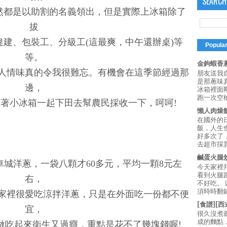
SEARCH
然都是以助割的名義領出，但是實際上冰箱除了
拔
建、包裝工、分級工(這最爽，中午還辦桌)等
Popula
等。
金鉤蝦香蔥
人情味真的令我很難忘。有機會在這季節經過那
朋友送我
是那蔥味
邊，
冰箱裡面
跑一次空槍
著小冰箱一起下田去幫農民採收一下，呵呵!
懶人肉燥
在國外的
飯，人生也
好多次了
去超市採買
鹹蛋火腿
城洋蔥，一袋八顆才60多元，平均一顆8元左
今天家裡
看到火腿
右，
不好吃。
須時時翻鍋
家裡很愛吃涼拌洋蔥，只是在外面吃一份都不便
[食譜][
宜，
很久沒煮
成的麵點
做吃起來衛生又過癮，重點是花不了幾塊錢喔!