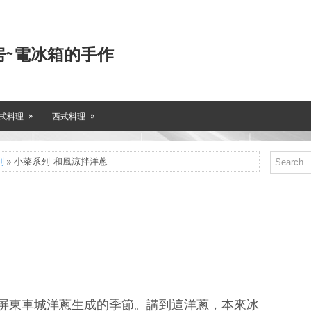
房~電冰箱的手作
»
»
式料理
西式料理
列
» 小菜系列-和風涼拌洋蔥
屏東車城洋蔥生成的季節。講到這洋蔥，本來冰