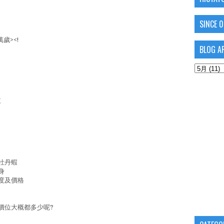
SINCE 
歲><!
BLOG A
來
牡丹蝦
身
度及價格
價位大概都多少呢?