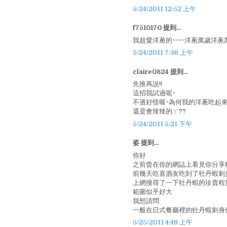
5/24/2011 12:52 上午
f7510170 提到...
我超愛洋蔥的~~~~洋蔥萬歲洋蔥萬
5/24/2011 7:36 上午
claire0824 提到...
先推再說!!
這招我試過呢~
不過好怪喔~為何我的洋蔥吃起
還是會辣辣的ㄚ??
5/24/2011 5:21 下午
姿 提到...
你好
之前曾在你的網誌上看見你分享
前幾天吃喜酒友吃到了牡丹蝦刺
上網搜尋了一下牡丹蝦的珍貴程
範圍似乎好大
我想請問
一般在日式餐廳裡的牡丹蝦刺身
5/25/2011 4:48 上午