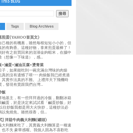
 THIS BLOG
r
Tags
Blog Archives
煎蛋(YAHOO首頁文)
自己種的有機蔥，雖然每根短短小小的，但
真的有夠香。這種好物，拿來煎蛋最棒了！
剛好有之前買回來的澎湖金鉤蝦米，在腦中
（想像一下味道），感...
飯+滷蛋+滷油豆腐+燙青菜
日子，如果能吃到一碗充滿台灣味的肉燥
真的沒有遺憾了唷~~~ 肉燥飯我已經煮過
，其實作法真的不難。 上禮拜天下飛機時
，發現有賣跟我們台灣...
炒飯
拜地基主，有一些拜拜過的冷飯，翻翻冰箱
跟鹹蛋，於是決定來試試看「鹹蛋炒飯」好
 以往炒飯我都是用大火快炒，這種炒法必
以免燒焦。雖然很香，但...
西式] 洋菇牛肉義大利麵(罐頭)
義大利麵來吃了，其實義大利麵算是一種速
，也不失 豪華感喔。我個人因為不喜歡吃