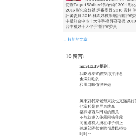
使暨Taipei Walker特約作家 201
2016 彰化金好禮 評審委員 2016 雲
評審委員 2016 桃園好棧旅館評鑑評審委
中禮好台中市十大伴手禮 評審委員 2018
台中禮好十大伴手禮評審委員
← 較新的文章
10 留言:
min412119 提到...
我吃過泰式酸辣涼拌洋蔥
也滿好吃的
和風口味值得來做
屏東對我家老爺來說也充滿美好
他當兵是在屏東跳傘
都踩壞西瓜田裡的西瓜
不然就跳入蓮霧園摘蓮霧
同袍還有人掛在椰子樹上
聽說部隊都會賠償農民損失
呵呵~~