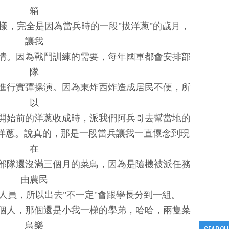
箱
樣，完全是因為當兵時的一段"拔洋蔥"的歲月，
讓我
情。因為戰鬥訓練的需要，每年國軍都會安排部
隊
進行實彈操演。因為東炸西炸造成居民不便，所
以
開始前的洋蔥收成時，派我們阿兵哥去幫當地的
收洋蔥。說真的，那是一段當兵讓我一直懷念到現
在
部隊還沒滿三個月的菜鳥，因為是隨機被派任務
由農民
人員，所以出去"不一定"會跟學長分到一組。
個人，那個還是小我一梯的學弟，哈哈，兩隻菜
鳥樂