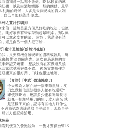
以白醬我是一點都不會做。吃 比較多的就
的紅醬，以及白酒蛤蠣那一類的麵點。最早
義大利麵的時候，大多是去買現成的義大利
E，自己再加點蔬菜 便成...
系列之薑汁沙朗排
拿來煎，雖然是最方便又好吃的吃法，但總
足。剛好家裡有些葉菜類趕緊吃掉，所以就
道可以拿來宴客的菜。 當然，我是沒有請
，還是自己一個人把它給...
中式] 蜜汁叉燒飯(黯然消魂飯)
的我，只要有機會發現新的醬料或器具，總
說會想 辦法買回家先。這次在馬尼拉的賣
瓶李錦記叉燒醬， 想說沒有在家做過叉燒
瓶回家試試看好像不錯。 後來實際操作之
這瓶醬真的很好用，口味也很道地唷。
【食譜】[中式] 醬油燒皮刀
今天來為大家介紹一款季節魚鮮，皮
刀魚我相信應該很多人都有吃過吧?
即使沒吃過，應該多少也看過這長得
就像一把殺豬用刀的魚，皮刀這名 就
是這樣子來的，記得有些地方好像也
"，不過我認為應該是取 台語諧音，因為台語
，所以方便記錄沿用。
魷魚蒜
場看到便宜的發泡魷魚，一隻才要價台幣15