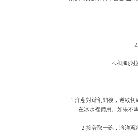
4.和風沙
1.洋蔥對辦剖開後，逆紋
在冰水裡備用。如果不
2.接著取一碗，將洋