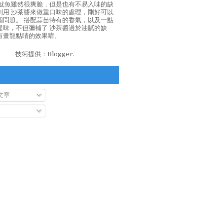
泡魷魚雖然很爽脆，但是也有不易入味的缺
利用 沙茶醬來做重口味的處理，剛好可以
個問題。 搭配蒜苗特有的香氣，以及一點
提味，不但彌補了 沙茶醬過於油膩的缺
有畫龍點睛的效果唷。
技術提供：
Blogger
.
文章