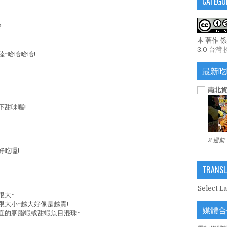
CATEGO
?
本 著作 
3.0 台灣
~哈哈哈哈!
最新吃
南北貨
下甜味喔!
2 週前
好吃喔!
TRANSL
Select L
很大~
大小~越大好像是越貴!
媒體合
宜的胭脂蝦或甜蝦魚目混珠~