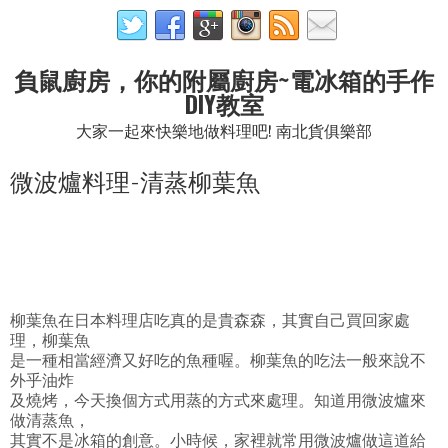
負鼠廚房，你的附屬廚房~電冰箱的手作
DIY教室
大家一起來快樂地做料理吧! 南北貨俱樂部
微波爐料理-清蒸柳葉魚
柳葉魚在日本料理店吃真的是貴森森，其實自己買回家處
理，柳葉魚
是一種相當經濟又好吃的魚種喔。柳葉魚的吃法一般來說不
外乎油炸
及燒烤，今天換個方式用蒸的方式來處理。知道用微波爐來
做清蒸魚，
其實不是冰箱的創意。小時候，家裡就常用微波爐做這道給