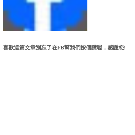
喜歡這篇文章別忘了在FB幫我們按個讚喔，感謝您!