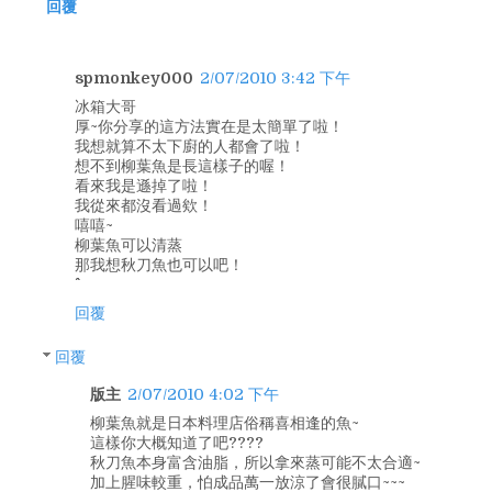
回覆
spmonkey000
2/07/2010 3:42 下午
冰箱大哥
厚~你分享的這方法實在是太簡單了啦！
我想就算不太下廚的人都會了啦！
想不到柳葉魚是長這樣子的喔！
看來我是遜掉了啦！
我從來都沒看過欸！
嘻嘻~
柳葉魚可以清蒸
那我想秋刀魚也可以吧！
回覆
回覆
版主
2/07/2010 4:02 下午
柳葉魚就是日本料理店俗稱喜相逢的魚~
這樣你大概知道了吧????
秋刀魚本身富含油脂，所以拿來蒸可能不太合適~
加上腥味較重，怕成品萬一放涼了會很膩口~~~