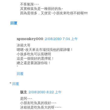
不客氣辣~~~
其實柳葉魚是一種很好的魚~
因為蛋很多，又便宜~小朋友來吃很不錯喔!!!!
回覆
spmonkey000
2/08/2010 7:54 上午
冰箱大哥
嗯嗯~改天來去市場找找他的蹤跡嘍！
小孩多吃魚可以長聰明
這是一個很好的選擇呢！
總之還是要謝謝你啦！
回覆
回覆
版主
2/08/2010 8:22 上午
是阿~~~
小朋友吃魚真的很好~~~
冰箱就是吃魚長大的呀~~~~