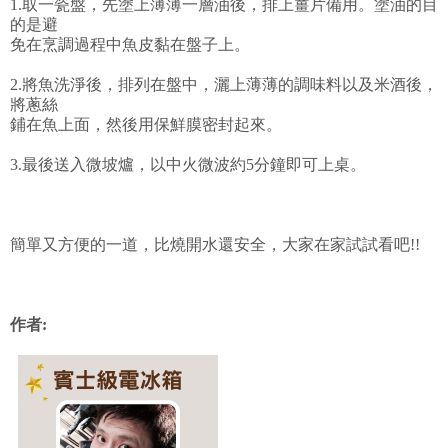
1.取一瓷盤，先塗上薄薄一層油後，排上薑片備用。塗油的目
的是避
免在烹調過程中魚皮黏在盤子上。
2.將魚洗淨後，排列在盤中，灑上薄薄的調味料以及米酒後，
將蔥絲
鋪在魚上面，然後用保鮮膜密封起來。
3.最後送入微坡爐，以中火微波約5分鐘即可上桌。
簡單又方便的一道，比燒開水還安全，大家在家試試看吧!!
作者: