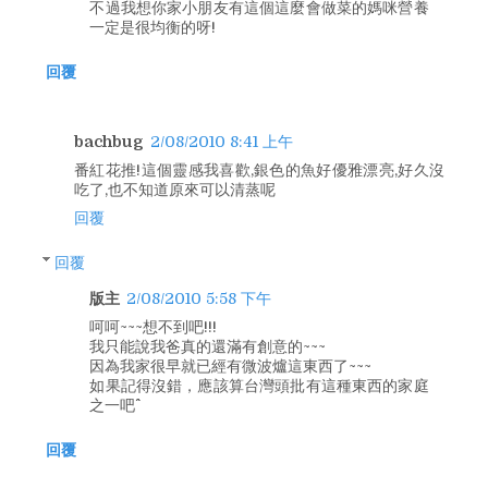
不過我想你家小朋友有這個這麼會做菜的媽咪營養
一定是很均衡的呀!
回覆
bachbug
2/08/2010 8:41 上午
番紅花推!這個靈感我喜歡,銀色的魚好優雅漂亮,好久沒
吃了,也不知道原來可以清蒸呢
回覆
回覆
版主
2/08/2010 5:58 下午
呵呵~~~想不到吧!!!
我只能說我爸真的還滿有創意的~~~
因為我家很早就已經有微波爐這東西了~~~
如果記得沒錯，應該算台灣頭批有這種東西的家庭
之一吧^^
回覆