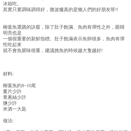
冰箱吃。
其實只要調味調得好，微波爐真的是懶人們的好朋友呀!!
柳葉魚選購的訣竅，除了肚子飽滿、魚肉有彈性之外，眼睛
明亮也是
一個很重要的新鮮指標。肚子飽滿表示魚卵很多，魚肉有彈
性吃起來
就不會魚腥味很重，建議挑魚的時候越大隻越好!
材料:
柳葉魚約8~10尾
薑片少許
青蔥絲少許
鹽少許
米酒一大匙
做法: