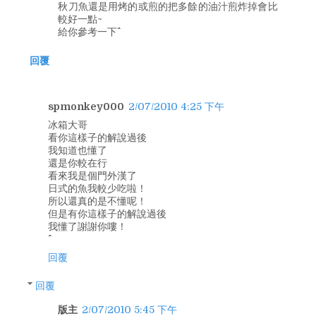
秋刀魚還是用烤的或煎的把多餘的油汁煎炸掉會比
較好一點~
給你參考一下^^
回覆
spmonkey000
2/07/2010 4:25 下午
冰箱大哥
看你這樣子的解說過後
我知道也懂了
還是你較在行
看來我是個門外漢了
日式的魚我較少吃啦！
所以還真的是不懂呢！
但是有你這樣子的解說過後
我懂了謝謝你嘍！
回覆
回覆
版主
2/07/2010 5:45 下午