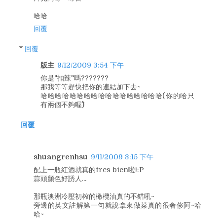
哈哈
回覆
回覆
版主
9/12/2009 3:54 下午
你是"扣辣"嗎???????
那我等等趕快把你的連結加下去~
哈哈哈哈哈哈哈哈哈哈哈哈哈哈哈哈哈(你的哈只
有兩個不夠喔^^)
回覆
shuangrenhsu
9/11/2009 3:15 下午
配上一瓶紅酒就真的tres bien啦!:P
蒜頭顏色好誘人...
那瓶澳洲冷壓初榨的橄欖油真的不錯吼~
旁邊的英文註解第一句就說拿來做菜真的很奢侈阿~哈
哈~