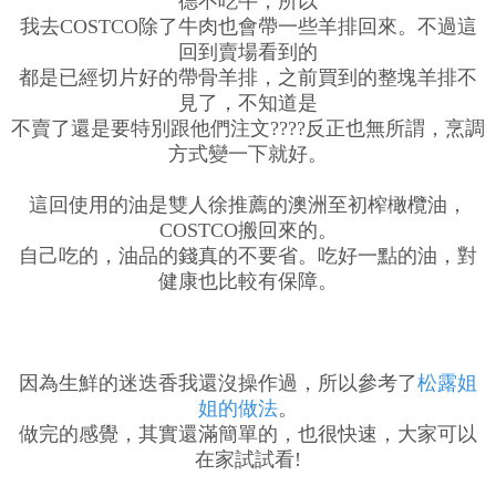
德不吃牛，所以
我去COSTCO除了牛肉也會帶一些羊排回來。不過這
回到賣場看到的
都是已經切片好的帶骨羊排，之前買到的整塊羊排不
見了，不知道是
不賣了還是要特別跟他們注文????反正也無所謂，烹調
方式變一下就好。
這回使用的油是雙人徐推薦的澳洲至初榨橄欖油，
COSTCO搬回來的。
自己吃的，油品的錢真的不要省。吃好一點的油，對
健康也比較有保障。
因為生鮮的迷迭香我還沒操作過，所以參考了
松露姐
姐的做法
。
做完的感覺，其實還滿簡單的，也很快速，大家可以
在家試試看!