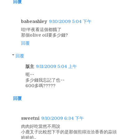
回覆
babeashley
9/10/2009 5:04 下午
哇!半夜看這個都餓了
那個olive oil要多少錢?
回覆
回覆
版主
9/11/2009 5:04 上午
呃~~
多少錢我忘記了也~~
600多嗎?????
回覆
sweetni
9/10/2009 6:34 下午
肉肉好吃當然不用說
小鹿叉子比較想下手的是那個煎得洽洽香香的蒜頭
哈哈哈..