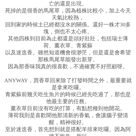
亡的還是出現。
死掉的是很香的馬尾草，因為植株比較小，加上今天
天氣比較熱，
回到家的時候土已經都沒水的關係。還好一株才30多
塊，倒也不太心疼。
其他四株到目前為止都還是頭好壯壯，包括瑞士薄
荷、薰衣草、青紫蘇
以及迷迭香。雖然知道機會很渺茫，但是還是會希望
那株馬尾草能發出新芽。
因為那香味我真的很喜歡，不過確實不好照顧呀。
ANYWAY，買香草回來除了打發時間之外，最重要就
是拿來吃囉。
青紫蘇前幾天吃生魚片的時候已經先吃過了，那也是
他最主要的任務。
薰衣草目前沒有吃的打算，有點想種到他開花。
薄荷我則是喜歡聞他那清新的香氣，會讓腦子變清
醒，精神很好。
至於迷迭香，首先想到就是搭配羊排來吃囉。因為阿