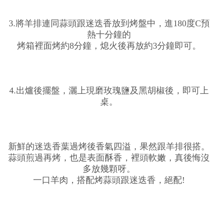
3.將羊排連同蒜頭跟迷迭香放到烤盤中，進180度C預
熱十分鐘的
烤箱裡面烤約8分鐘，熄火後再放約3分鐘即可。
4.出爐後擺盤，灑上現磨玫瑰鹽及黑胡椒後，即可上
桌。
新鮮的迷迭香葉過烤後香氣四溢，果然跟羊排很搭。
蒜頭煎過再烤，也是表面酥香，裡頭軟嫩，真後悔沒
多放幾顆呀。
一口羊肉，搭配烤蒜頭跟迷迭香，絕配!