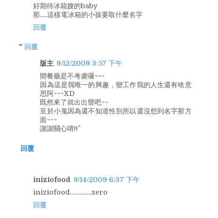
好期待冰箱嫂的baby
那.....這樣電冰箱的小孩要取什麼名字
回覆
回覆
版主
9/12/2009 3:57 下午
開餐廳是不考慮囉~~~
因為這是我唯一的興趣，變工作我的人生還有啥意
思阿~~~XD
既然來了就出出聲吧~~
至於小鬼因為還不知道性別所以還沒想到名字那方
面~~~
謝謝關心唷!!^^
回覆
iniziofood
9/14/2009 6:37 下午
iniziofood...............zero
回覆