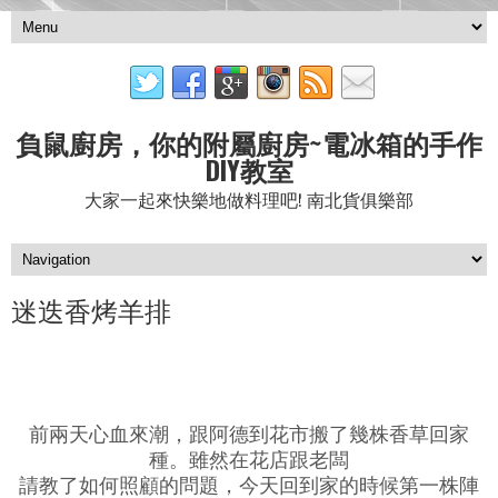
負鼠廚房，你的附屬廚房~電冰箱的手作
DIY教室
大家一起來快樂地做料理吧! 南北貨俱樂部
迷迭香烤羊排
前兩天心血來潮，跟阿德到花市搬了幾株香草回家
種。雖然在花店跟老闆
請教了如何照顧的問題，今天回到家的時候第一株陣