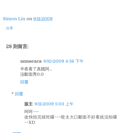
Simon Lin
on
9/11/2009
分享
28 則留言:
annseaca
9/10/2009 4:56 下午
半夜看了真餓阿...
沒斷面秀0.0
回覆
回覆
版主
9/11/2009 5:03 上午
呵呵~~~
改快拍完就吃囉~~~咬太大口斷面不好看就沒拍囉
~~XD