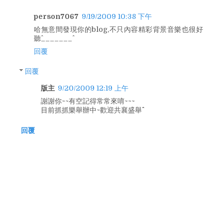
person7067
9/19/2009 10:38 下午
哈無意間發現你的blog,不只內容精彩背景音樂也很好
聽^_______^
回覆
回覆
版主
9/20/2009 12:19 上午
謝謝你~~有空記得常常來唷~~~
目前抓抓樂舉辦中~歡迎共襄盛舉^^
回覆