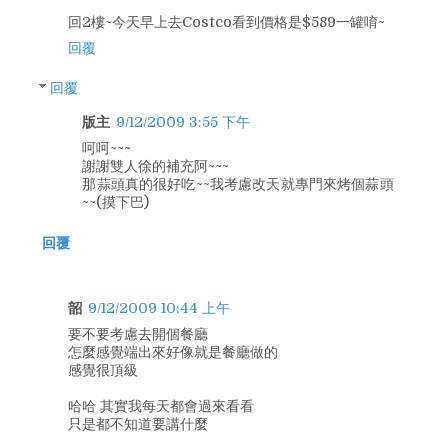
回2樓~今天早上去Costco看到價格是$589一罐唷~
回覆
回覆
版主
9/12/2009 3:55 下午
呵呵~~~
謝謝雙人徐的補充阿~~~
那蒜頭真的很好吃~~我考慮改天就專門來烤個蒜頭
~~(摸下巴)
回覆
韶
9/12/2009 10:44 上午
要不要考慮去開個餐廳
怎麼感覺端出來好像就是餐廳做的
感覺很頂級
哈哈 其實我每天都會過來看看
只是都不知道要講什麼