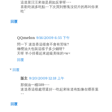
這道菜汪汪來做是易如反掌呀~~~
喜歡吃就多吃點~~下次買到整塊沒切片的再叫你來
吃^^
回覆
QQmelon
9/16/2009 6:55 下午
問一下 迷迭香這樣會不會有苦味?
橄欖油大包裝這樣子多少錢呀?
天呀 羊小排看起來超級美味的>w<
回覆
回覆
版主
9/20/2009 12:18 上午
那個油一桶589~~~
迷迭香這樣處理還好~~吃起來味道有點像在嚼茶葉
~~
回覆