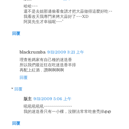
哈哈~~~
還不是去姐那邊偷看食譜才把大蒜做得這麼好吃~~
我看改天我專門來烤大蒜好了~~~XD
阿莫先生才幸福呢~~~^^
回覆
blackrumba
9/11/2009 3:21 上午
理查爸媽家有自己種的迷迭香
所以我們最近狂在吃迷迭香羊排
再配上紅酒﹐讚啊啊啊啊
回覆
回覆
版主
9/11/2009 5:06 上午
吼吼吼吼吼~~~~~~~~~~~~~~
我的迷迭香只有一小棵，沒辦法常常吃會禿掉@@
回覆