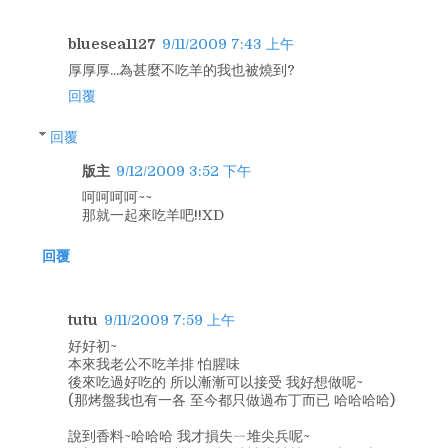
bluesea1127
9/11/2009 7:43 上午
厚厚厚...為甚麼不吃羊的我也被燒到?
回覆
回覆
版主
9/12/2009 3:52 下午
呵呵呵呵~~
那就一起來吃羊吧!!XD
回覆
tutu
9/11/2009 7:59 上午
好好初~
本來我老公不吃羊排 怕腥味
後來吃過好吃的 所以漸漸可以接受 我好想做呢~
(那烤盤我也有一各 至今都只做過布丁而已 哈哈哈哈)
說到香料~哈哈哈 我才損失ㄧ堆尖兵呢~