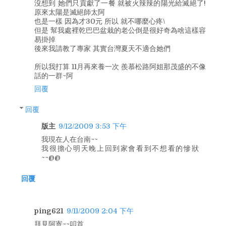
沒想到 她們只貢獻了一餐 就被火辣辣的陽光給滅絕了!
原來太陽是滅絕師太阿
也是一樣 因為才30元 所以 就不哪麼心疼\
但是 幫我處裡乾巴巴盆栽的老公倒是很好奇為啥這樣容
易掛掉
後來我請教了專家 其實台灣夏天不適合她們
所以我打算 11月再來養一次 羨慕松路阿姐那茂盛的不像
話的一群~阿
回覆
回覆
版主
9/12/2009 3:53 下午
我現在人在台南~~
我很擔心明天晚上回到家會看到不想看的慘狀
~~@@
回覆
ping621
9/11/2009 2:04 下午
拜見阿寄~~叩首