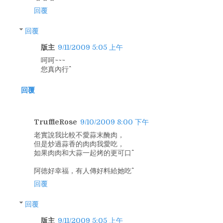
回覆
回覆
版主
9/11/2009 5:05 上午
呵呵~~~
您真內行^^
回覆
TruffleRose
9/10/2009 8:00 下午
老實說我比較不愛蒜末醃肉，
但是炒過蒜香的肉肉我愛吃，
如果肉肉和大蒜一起烤的更可口^^
阿徳好幸福，有人傳好料給她吃^^
回覆
回覆
版主
9/11/2009 5:05 上午