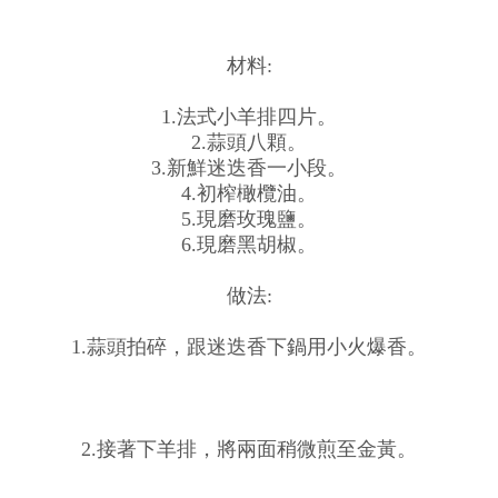
材料:
1.法式小羊排四片。
2.蒜頭八顆。
3.新鮮迷迭香一小段。
4.初榨橄欖油。
5.現磨玫瑰鹽。
6.現磨黑胡椒。
做法:
1.蒜頭拍碎，跟迷迭香下鍋用小火爆香。
2.接著下羊排，將兩面稍微煎至金黃。