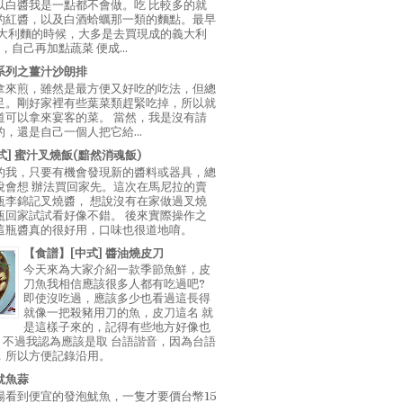
以白醬我是一點都不會做。吃 比較多的就
的紅醬，以及白酒蛤蠣那一類的麵點。最早
義大利麵的時候，大多是去買現成的義大利
E，自己再加點蔬菜 便成...
系列之薑汁沙朗排
拿來煎，雖然是最方便又好吃的吃法，但總
足。剛好家裡有些葉菜類趕緊吃掉，所以就
道可以拿來宴客的菜。 當然，我是沒有請
，還是自己一個人把它給...
中式] 蜜汁叉燒飯(黯然消魂飯)
的我，只要有機會發現新的醬料或器具，總
說會想 辦法買回家先。這次在馬尼拉的賣
瓶李錦記叉燒醬， 想說沒有在家做過叉燒
瓶回家試試看好像不錯。 後來實際操作之
這瓶醬真的很好用，口味也很道地唷。
【食譜】[中式] 醬油燒皮刀
今天來為大家介紹一款季節魚鮮，皮
刀魚我相信應該很多人都有吃過吧?
即使沒吃過，應該多少也看過這長得
就像一把殺豬用刀的魚，皮刀這名 就
是這樣子來的，記得有些地方好像也
"，不過我認為應該是取 台語諧音，因為台語
，所以方便記錄沿用。
魷魚蒜
場看到便宜的發泡魷魚，一隻才要價台幣15