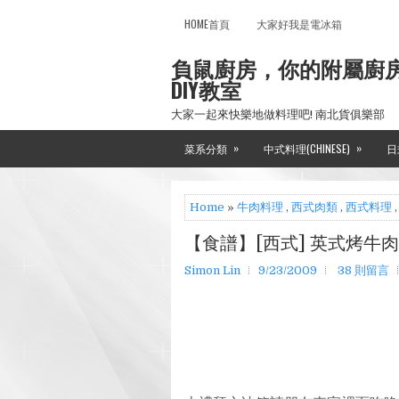
HOME首頁
大家好我是電冰箱
負鼠廚房，你的附屬廚
DIY教室
大家一起來快樂地做料理吧! 南北貨俱樂部
»
»
菜系分類
中式料理(CHINESE)
日
Home
»
牛肉料理
,
西式肉類
,
西式料理
【食譜】[西式] 英式烤牛
Simon Lin
9/23/2009
38 則留言