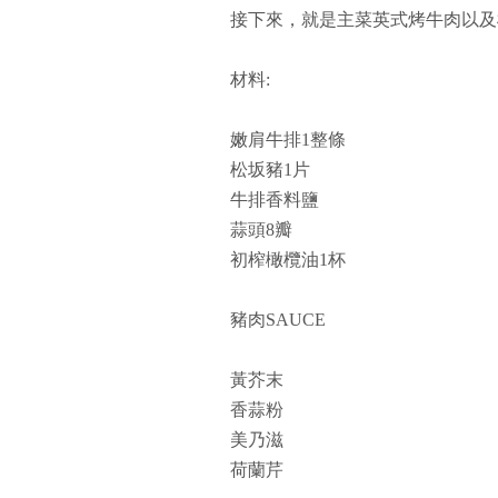
接下來，就是主菜英式烤牛肉以及松坂
材料:
嫩肩牛排1整條
松坂豬1片
牛排香料鹽
蒜頭8瓣
初榨橄欖油1杯
豬肉SAUCE
黃芥末
香蒜粉
美乃滋
荷蘭芹