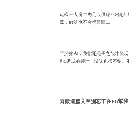
這樣一大塊牛肉足以供應7~8個人
算，做法也不會很難唷.....
至於豬肉，我鬆開繩子之後才發現
料5調成的醬汁，滋味也很不錯。
喜歡這篇文章別忘了在FB幫我