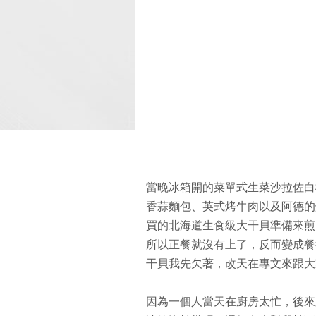
當晚冰箱開的菜單式生菜沙拉佐白
香蒜麵包、英式烤牛肉以及阿德的烤
買的北海道生食級大干貝準備來煎
所以正餐就沒有上了，反而變成餐
干貝我先欠著，改天在專文來跟大
因為一個人當天在廚房太忙，後來