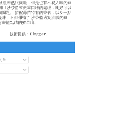
泡魷魚雖然很爽脆，但是也有不易入味的缺
利用 沙茶醬來做重口味的處理，剛好可以
個問題。 搭配蒜苗特有的香氣，以及一點
提味，不但彌補了 沙茶醬過於油膩的缺
有畫龍點睛的效果唷。
技術提供：
Blogger
.
文章