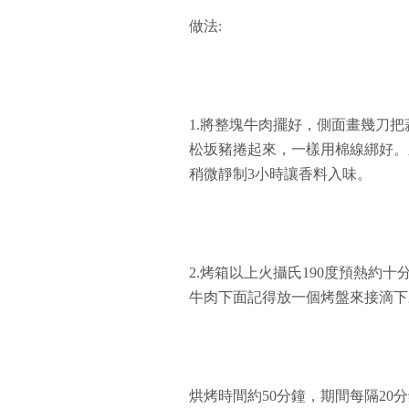
做法:
1.將整塊牛肉擺好，側面畫幾刀
松坂豬捲起來，一樣用棉線綁好。
稍微靜制3小時讓香料入味。
2.烤箱以上火攝氏190度預熱約
牛肉下面記得放一個烤盤來接滴下
烘烤時間約50分鐘，期間每隔20