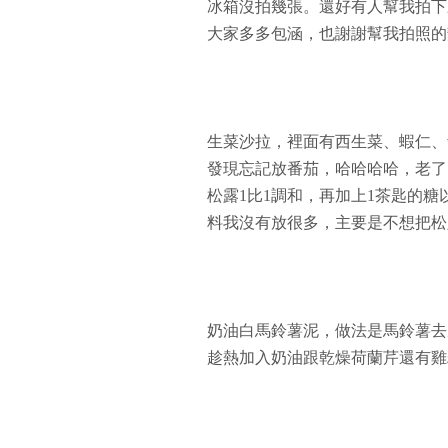
冰箱沒拍幾張。還好有人幫我拍下
大家多多包涵，也謝謝幫我拍照的
生菜沙拉，裡面有西生菜、蝦仁、
發現忘記放番茄，哈哈哈哈，老了
松露1比1調和，再加上1茶匙的
料我沒有放很多，主要是不想把松
奶油白馬鈴薯泥，做法是馬鈴薯去
趁熱加入奶油跟乾燥荷蘭芹還有雞