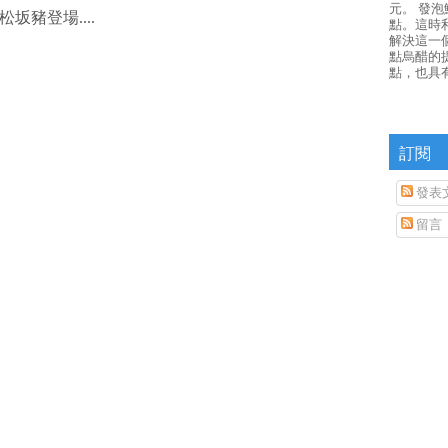
元。 發
豬登場....
點。這時
解決這一
點烏醋的
點，也具
訂閱
發表
留言