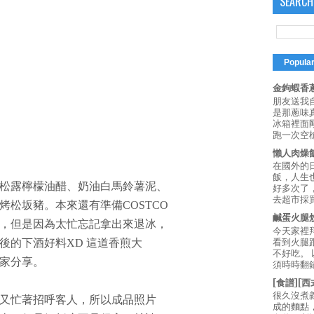
SEARCH
Popula
金鉤蝦香蔥
朋友送我
是那蔥味
冰箱裡面
跑一次空槍
懶人肉燥
在國外的
飯，人生也
松露檸檬油醋、奶油白馬鈴薯泥、
好多次了
去超市採買
松坂豬。本來還有準備COSTCO
鹹蛋火腿
，但是因為太忙忘記拿出來退冰，
今天家裡
看到火腿
後的下酒好料XD 這道香煎大
不好吃。
家分享。
須時時翻鍋
[食譜][
很久沒煮
又忙著招呼客人，所以成品照片
成的麵點