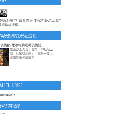
RIES
係採用
創用 CC 姓名標示-非商業性-禁止改作
 授權條款
授權.
喝玩樂資訊都在這裡
俱樂部-電冰箱的吃喝玩樂誌
釜山沙上美食｜台幣900狂嗑活
體「紅蟹吃到飽」！免動手專人
桌邊剝蟹神級服務
ATE THIS PAGE
anguage
▼
作訪問紀錄