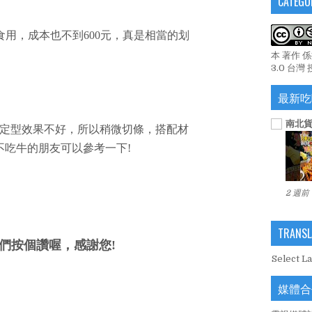
CATEGO
食用，成本也不到600元，真是相當的划
本 著作 
3.0 台灣
最新吃
南北貨
定型效果不好，所以稍微切條，搭配材
不吃牛的朋友可以參考一下!
2 週前
TRANSL
們按個讚喔，感謝您!
Select L
媒體合