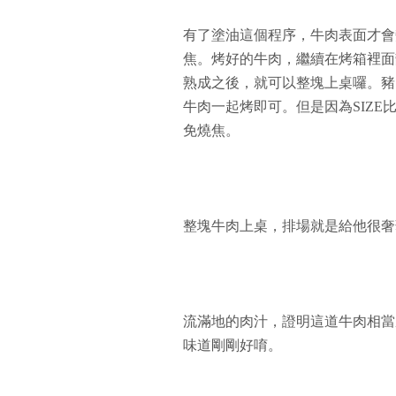
有了塗油這個程序，牛肉表面才會
焦。烤好的牛肉，繼續在烤箱裡面
熟成之後，就可以整塊上桌囉。豬
牛肉一起烤即可。但是因為SIZE
免燒焦。
整塊牛肉上桌，排場就是給他很奢
流滿地的肉汁，證明這道牛肉相當
味道剛剛好唷。