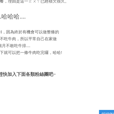
餐，理由是這一ㄊㄨㄚ已經積欠很久。
哈哈哈....
GH，因為終於有機會可以做整條的
不吃牛肉，所以平常自己在家做
不敢吃牛排....
下就可以把一條牛肉吃完囉，哈哈!
趕快加入下面各類粉絲團吧~