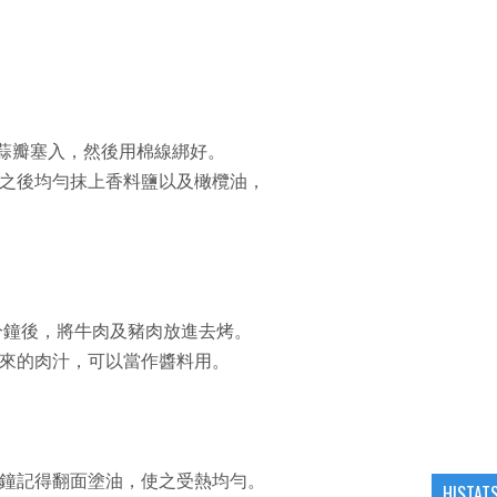
把蒜瓣塞入，然後用棉線綁好。
之後均勻抹上香料鹽以及橄欖油，
十分鐘後，將牛肉及豬肉放進去烤。
來的肉汁，可以當作醬料用。
分鐘記得翻面塗油，使之受熱均勻。
HISTAT