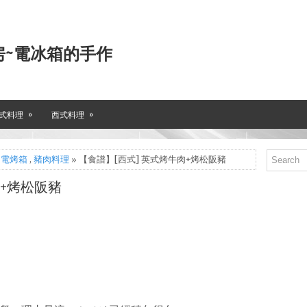
房~電冰箱的手作
»
»
式料理
西式料理
,
電烤箱
,
豬肉料理
» 【食譜】[西式] 英式烤牛肉+烤松阪豬
肉+烤松阪豬