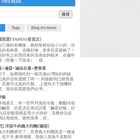
 THIS BLOG
r
Tags
Blog Archives
煎蛋(YAHOO首頁文)
自己種的有機蔥，雖然每根短短小小的，但
真的有夠香。這種好物，拿來煎蛋最棒了！
剛好有之前買回來的澎湖金鉤蝦米，在腦中
（想像一下味道），感...
飯+滷蛋+滷油豆腐+燙青菜
日子，如果能吃到一碗充滿台灣味的肉燥
真的沒有遺憾了唷~~~ 肉燥飯我已經煮過
，其實作法真的不難。 上禮拜天下飛機時
，發現有賣跟我們台灣...
炒飯
拜地基主，有一些拜拜過的冷飯，翻翻冰箱
跟鹹蛋，於是決定來試試看「鹹蛋炒飯」好
 以往炒飯我都是用大火快炒，這種炒法必
以免燒焦。雖然很香，但...
西式] 洋菇牛肉義大利麵(罐頭)
義大利麵來吃了，其實義大利麵算是一種速
，也不失 豪華感喔。我個人因為不喜歡吃