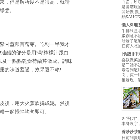
來，但是解析度不是很高，就請
白醬，所
是番茄底
靜雯。
開始做 
麵SAUC
懶人料理
牛排只是
嫌創意不
研發了這
紫甘藍跟苜蓿芽。吃到一半我才
任何人吃的
!油醋的部分是用5顆檸檬汁跟白
[食譜][
喜歡做菜
糖以及一點點乾燥荷蘭芹做成。調味
是二話不
露的味道蓋過，效果還不賴!
場看到這
肉，買一
後發現，
皮後，用大火蒸軟搗成泥。然後
粉一起攪拌均勻即可。
叫"飛刀
本身沒字
香炒沙茶
日前到賣