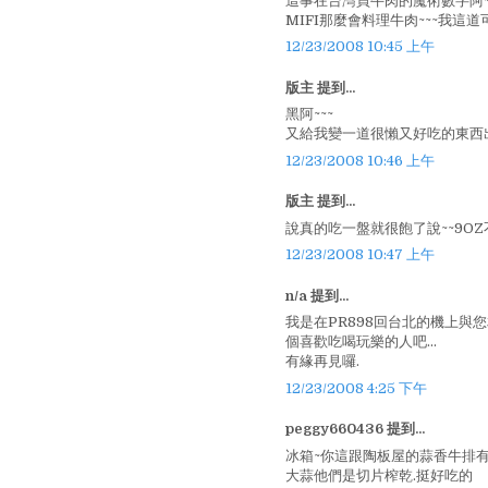
這事在台灣買牛肉的魔術數字阿~
MIFI那麼會料理牛肉~~~我這
12/23/2008 10:45 上午
版主 提到...
黑阿~~~
又給我變一道很懶又好吃的東西出
12/23/2008 10:46 上午
版主 提到...
說真的吃一盤就很飽了說~~9OZ
12/23/2008 10:47 上午
n/a 提到...
我是在PR898回台北的機上
個喜歡吃喝玩樂的人吧...
有緣再見囉.
12/23/2008 4:25 下午
peggy660436 提到...
冰箱~你這跟陶板屋的蒜香牛排
大蒜他們是切片榨乾.挺好吃的