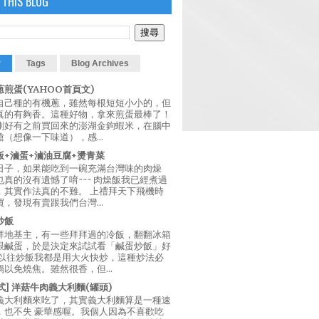
 THIS BLOG
r
Tags
Blog Archives
煎蛋(YAHOO首頁文)
自己種的有機蔥，雖然每根短短小小的，但
真的有夠香。這種好物，拿來煎蛋最棒了！
剛好有之前買回來的澎湖金鉤蝦米，在腦中
（想像一下味道），感...
飯+滷蛋+滷油豆腐+燙青菜
日子，如果能吃到一碗充滿台灣味的肉燥
真的沒有遺憾了唷~~~ 肉燥飯我已經煮過
，其實作法真的不難。 上禮拜天下飛機時
，發現有賣跟我們台灣...
炒飯
拜地基主，有一些拜拜過的冷飯，翻翻冰箱
跟鹹蛋，於是決定來試試看「鹹蛋炒飯」好
 以往炒飯我都是用大火快炒，這種炒法必
以免燒焦。雖然很香，但...
西式] 洋菇牛肉義大利麵(罐頭)
義大利麵來吃了，其實義大利麵算是一種速
，也不失 豪華感喔。我個人因為不喜歡吃