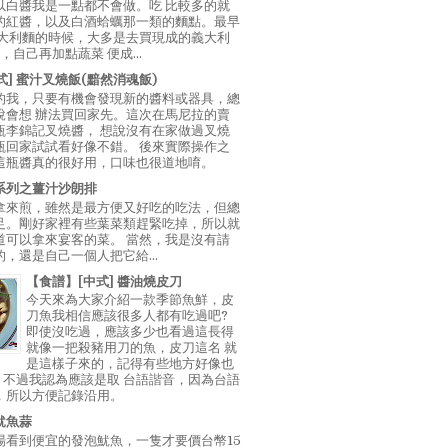
以白醬我是一點都不會做。吃 比較多的就
的紅醬，以及白酒蛤蠣那一類的麵點。最早
義大利麵的時候，大多是去買現成的義大利
E，自己再加點蔬菜 便成...
中式] 蜜汁叉燒飯(黯然消魂飯)
的我，只要有機會發現新的醬料或器具，總
說會想 辦法買回家先。這次在馬尼拉的賣
瓶李錦記叉燒醬， 想說沒有在家做過叉燒
瓶回家試試看好像不錯。 後來實際操作之
這瓶醬真的很好用，口味也很道地唷。
系列之薑汁沙朗排
拿來煎，雖然是最方便又好吃的吃法，但總
足。剛好家裡有些葉菜類趕緊吃掉，所以就
道可以拿來宴客的菜。 當然，我是沒有請
，還是自己一個人把它給...
【食譜】[中式] 醬油燒皮刀
今天來為大家介紹一款季節魚鮮，皮
刀魚我相信應該很多人都有吃過吧?
即使沒吃過，應該多少也看過這長得
就像一把殺豬用刀的魚，皮刀這名 就
是這樣子來的，記得有些地方好像也
"，不過我認為應該是取 台語諧音，因為台語
，所以方便記錄沿用。
魷魚蒜
場看到便宜的發泡魷魚，一隻才要價台幣15