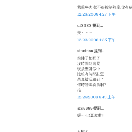
我煎牛肉 都不好控制熟度.你有
12/23/2008 4:27 下午
ut3333 提到...
美～～～
12/23/2008 4:35 下午
sinoinsa 提到...
前陣子忙死了
沒時間到處晃
現放聖誕假中
比較有時間亂逛
果真被我猜到了
何時請喝喜酒啊?
推
12/24/2008 3:49 上午
sfc5888 提到...
喔~~~巴豆邀啦!!
A ling