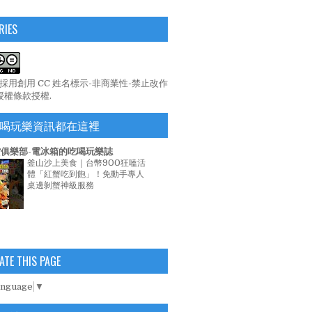
RIES
係採用
創用 CC 姓名標示-非商業性-禁止改作
 授權條款
授權.
喝玩樂資訊都在這裡
俱樂部-電冰箱的吃喝玩樂誌
釜山沙上美食｜台幣900狂嗑活
體「紅蟹吃到飽」！免動手專人
桌邊剝蟹神級服務
ATE THIS PAGE
anguage
▼