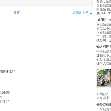
白醬，所
是番茄底
開始做 
首頁
較舊的文章 →
麵SAUC
[食譜][
喜歡做菜
是二話不
場看到這
肉，買一
後發現，
懶人料理
牛排只是
嫌創意不
研發了這
任何人吃的
排的味道耶
10磅吧)
叫"飛刀
凍
本身沒字
 ^_^
香炒沙茶
日前到賣