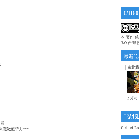
CATEGO
本 著作 
3.0 台灣
最新吃
ㄎ
南北貨
1 週前
TRANSL
^^
Select L
腿嫩煎菲力~~~