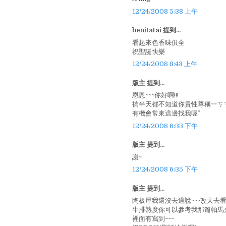
12/24/2008 5:38 上午
benitatai 提到...
看起來色香味俱全
祝聖誕快樂
12/24/2008 8:43 上午
版主 提到...
恩恩~~~你好啊!!!
搞半天都不知道你貴性尊稱~~ㄎ
有機會常來這邊找我喔^^
12/24/2008 6:33 下午
版主 提到...
謝~
12/24/2008 6:35 下午
版主 提到...
陶板屋我還沒去過說~~~改天去看看
牛排熟度你可以參考我那篇帕馬火
裡面有寫到~~~