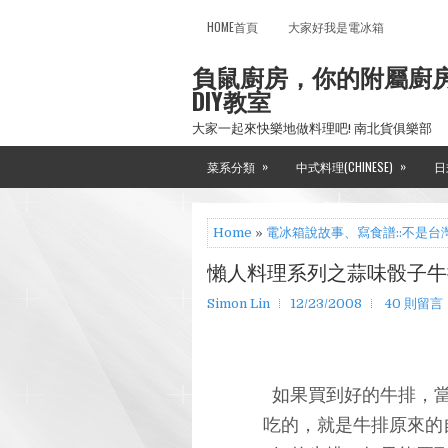
HOME首頁
大家好我是電冰箱
負鼠廚房，你的附屬廚
DIY教室
大家一起來快樂地做料理吧! 南北貨俱樂部
»
»
菜系分類
中式料理(CHINESE)
日
Home
»
電冰箱說故事、寫食譜::不是台
懶人料理系列之蒜味骰子牛
Simon Lin
12/23/2008
40 則留言
如果買到好的牛排，
吃的，就是牛排原來的