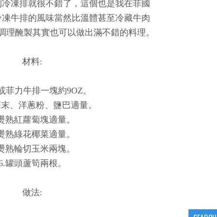
到冷凍排就很不錯了，這個也是我在菲國
冷凍牛排的風味當然比溫體甚至冷藏牛肉
調理醃製其實也可以做出滿不錯的料理。
材料:
朗或菲力牛排一塊約9OZ。
蒜末、洋蔥粉、鹽巴適量。
.燙熟紅蘿蔔塊適量。
.燙熟綠花椰菜適量。
.燙熟輪切玉米兩塊。
6.罐頭蘆筍兩根。
做法: