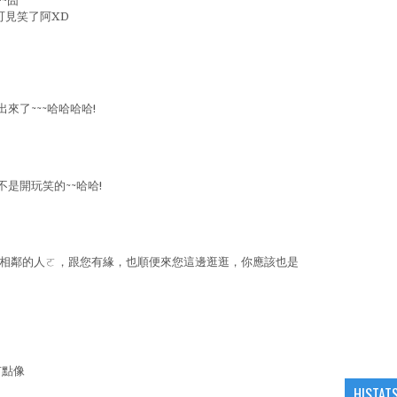
~囧
道可見笑了阿XD
來了~~~哈哈哈哈!
不是開玩笑的~~哈哈!
與您相鄰的人ㄛ，跟您有緣，也順便來您這邊逛逛，你應該也是
有點像
HISTAT