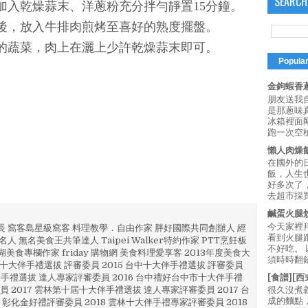
SEARCH
加入乾燥蒜末、洋蔥粉充分拌勻靜置15分鐘。
熱後，放入牛排肉煎烤至喜好的熟度擺盤。
好的蔬菜，肉上在灑上少許乾燥蒜末即可。
Popula
金鉤蝦香蔥
朋友送我
是那蔥味
冰箱裡面
跑一次空槍
懶人肉燥
在國外的
飯，人生也
好多次了
去超市採買
鹹蛋火腿
今天家裡
部長 窩客島星級窩客 料理教學．自由作家 胖好國際共同創辦人 經
看到火腿
人 無名美食王共筆達人 Taipei Walker特約作家 PTT烹飪板
不好吃。
澎湖美食專欄作家 friday 購物網 美食料理愛享客 2013年度美食大
須時時翻鍋
4 彰化十大伴手禮選拔 評審委員 2015 台中十大伴手禮選拔 評審委員
林 伴手禮選拔 達人專家評審委員 2016 台中禮好台中市十大伴手禮
[食譜][
員 2017 雲林第十屆十大伴手禮選拔 達人專家評審委員 2017 台
很久沒煮
成的麵點
 彰化金好禮評審委員 2018 雲林十大伴手禮專家評審委員 2018