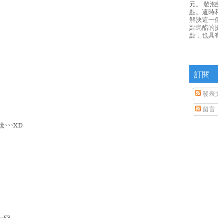
元。 發
點。這時
解決這一
點烏醋的
點，也具
訂閱
發表
留言
~~~XD