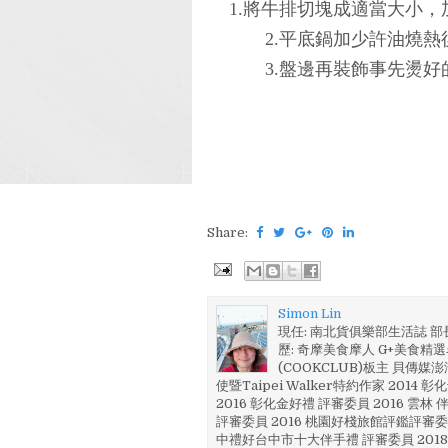
1.將牛排切塊成適當大小，
2.平底鍋加少許油燒
3.盤邊再裝飾事先燙
Share:
Simon Lin
現任: 南北貨俱樂部生活誌 
歷: 奇摩美食摩人 G+美食精選名
(COOKCLUB)板主 貝傳媒
使暨Taipei Walker特約作家 201
2016 彰化金好禮 評審委員 2016 雲
評審委員 2016 桃園好棧旅館評鑑評審委
中禮好台中市十大伴手禮 評審委員 2018