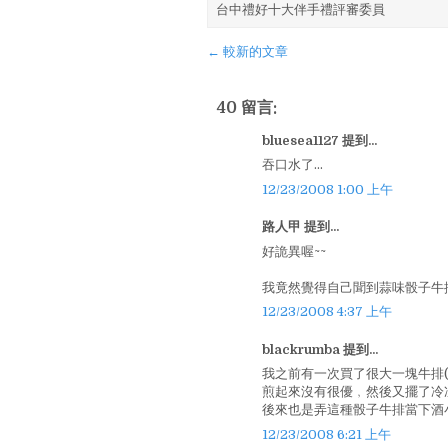
台中禮好十大伴手禮評審委員
← 較新的文章
40 留言:
bluesea1127 提到...
吞口水了...
12/23/2008 1:00 上午
路人甲 提到...
好詭異喔~~
我竟然覺得自己聞到蒜味骰子牛
12/23/2008 4:37 上午
blackrumba 提到...
我之前有一次買了很大一塊牛排(
煎起來沒有很優﹐然後又擺了冷
後來也是弄這種骰子牛排當下酒小菜
12/23/2008 6:21 上午