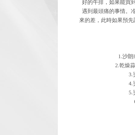
好的牛排，如果能買
遇到最頭痛的事情。
來的差，此時如果預先
1.沙
2.乾燥
3
4
5