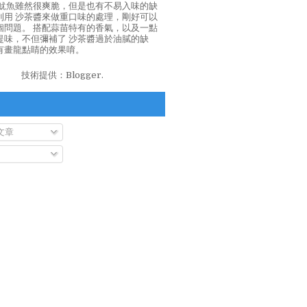
泡魷魚雖然很爽脆，但是也有不易入味的缺
利用 沙茶醬來做重口味的處理，剛好可以
個問題。 搭配蒜苗特有的香氣，以及一點
提味，不但彌補了 沙茶醬過於油膩的缺
有畫龍點睛的效果唷。
技術提供：
Blogger
.
文章