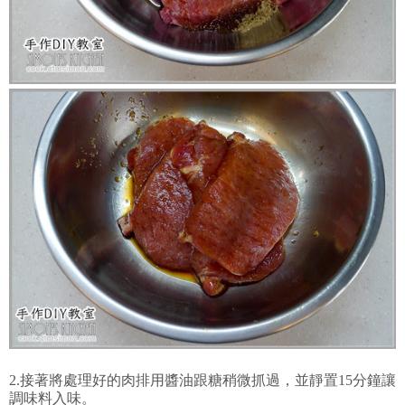
2.接著將處理好的肉排用醬油跟糖稍微抓過，並靜置15分鐘讓
調味料入味。