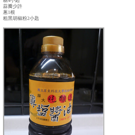
糖4小匙
蒜瓣少許
蔥1根
粗黑胡椒粉2小匙