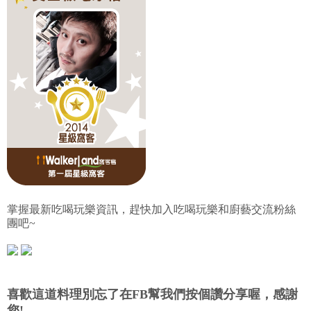
掌握最新吃喝玩樂資訊，趕快加入吃喝玩樂和廚藝交流粉絲
團吧~
喜歡這道料理別忘了在FB幫我們按個讚分享喔，感謝
您!