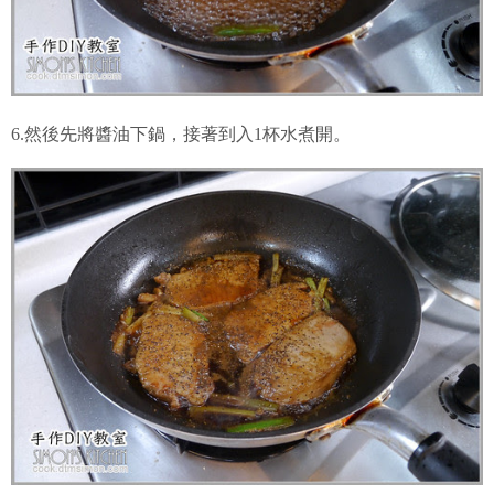
6.然後先將醬油下鍋，接著到入1杯水煮開。