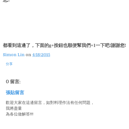
都看到這邊了，下面的g+按鈕也順便幫我們+1一下吧!謝謝您!
Simon Lin
on
4/18/2015
分享
0 留言:
張貼留言
歡迎大家在這邊留言，如對料理作法有任何問題，
我將盡量
為各位做解答!!!