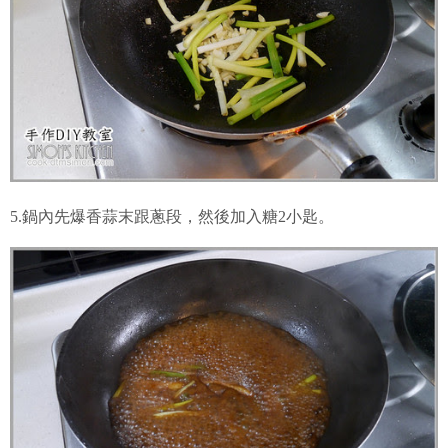
5.鍋內先爆香蒜末跟蔥段，然後加入糖2小匙。