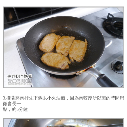
3.接著將肉排先下鍋以小火油煎，因為肉較厚所以煎的時間稍
微會長一
點，約5分鐘