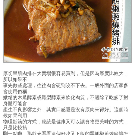
厚切里肌肉排在大賣場很容易買到，但是因為厚度比較大，
所以如果不
事先做些處理，往往肉會硬到咬不下去。一般外面的店家多
會使用俗稱
嫩精的木瓜酵素或鳳梨酵素來軟化肉質，不過除了吃多了對
身體可能會
產生不良影響之外，其實口感還是沒有原肉來得好。這個時
候如果利用
物理斷筋的方式，應該是健康又可以讓食物更美味的方式，
只是比較搞
剛一點啦。那就來看看這個好吃又下飯的黑胡椒蔥燒豬排怎