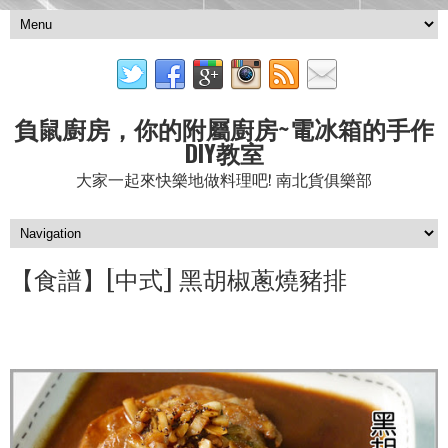
負鼠廚房，你的附屬廚房~電冰箱的手作
DIY教室
大家一起來快樂地做料理吧! 南北貨俱樂部
【食譜】[中式] 黑胡椒蔥燒豬排