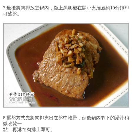
7.最後將肉排放進鍋內，撒上黑胡椒在開小火滷煮約10分鐘即
可盛盤。
8.擺盤方式先將肉排夾出在盤中堆疊，然後鍋內剩下的湯汁稍
微收乾一
點，再淋在肉排上即可。