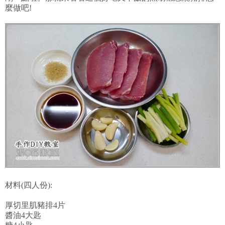
麼做吧!
材料(四人份):
厚切里肌豬排4片
醬油4大匙