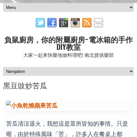
負鼠廚房，你的附屬廚房~電冰箱的手作
DIY教室
大家一起來快樂地做料理吧! 南北貨俱樂部
黑豆豉炒苦瓜
苦瓜清涼退火，我想這是眾所皆知的事情。只是
喔，由於特殊風味「苦」，許多人在餐桌上都