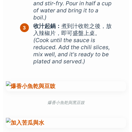
and stir-fry. Pour in half a cup
of water and bring it to a
boil.)
收汁起鍋：
煮到汁收乾之後，放
入辣椒片，即可盛盤上桌。
(Cook until the sauce is
reduced. Add the chili slices,
mix well, and it's ready to be
plated and served.)
爆香小魚乾與黑豆豉