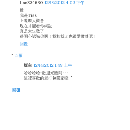
tiss324630
12/13/2012 4:02 下午
推
我是Tiss
上週摩人聚會
現在才能看你網誌
真是太失敬了
很開心認識你啊！我和我ㄤ也很愛做菜呢！
回覆
回覆
版主
12/14/2012 1:43 上午
哈哈哈哈~歡迎光臨阿~~~
這裡喜歡的就打包回家囉~^^
回覆