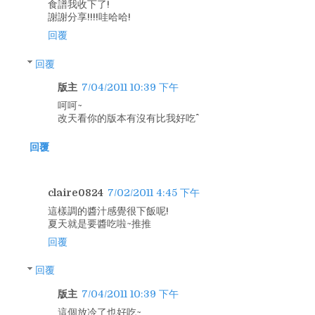
食譜我收下了!
謝謝分享!!!!哇哈哈!
回覆
回覆
版主
7/04/2011 10:39 下午
呵呵~
改天看你的版本有沒有比我好吃^^
回覆
claire0824
7/02/2011 4:45 下午
這樣調的醬汁感覺很下飯呢!
夏天就是要醬吃啦~推推
回覆
回覆
版主
7/04/2011 10:39 下午
這個放冷了也好吃~