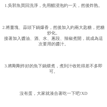
1.吳郭魚買回洗淨，先用醋浸泡約一天，然後炸熟。
2.將薑塊、蒜頭下鍋爆香，然後加入約兩大匙糖，把糖
炒化。
接著加入醬油、酒、水、蔥段、辣椒煮開，就成為這
次要用的醬汁。
3.將剛剛炸好的魚下鍋煨煮，煮到汁收乾得差不多即
可。
沒有蛋，大家就湊合著吃一下吧!XD