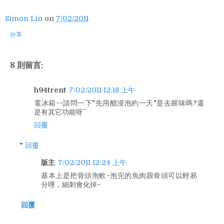
Simon Lin
on
7/02/2011
分享
8 則留言:
h94trent
7/02/2011 12:18 上午
電冰箱~~請問一下"先用醋浸泡約一天"是去腥味嗎?還
是有其它功能呀^^
回覆
回覆
版主
7/02/2011 12:24 上午
基本上是把骨頭泡軟~泡完的魚肉跟骨頭可以輕易
分哩，細刺會化掉~
回覆