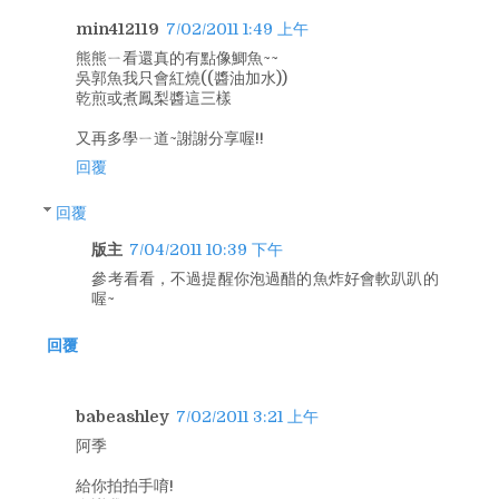
min412119
7/02/2011 1:49 上午
熊熊ㄧ看還真的有點像鯽魚~~
吳郭魚我只會紅燒((醬油加水))
乾煎或煮鳳梨醬這三樣
又再多學ㄧ道~謝謝分享喔!!
回覆
回覆
版主
7/04/2011 10:39 下午
參考看看，不過提醒你泡過醋的魚炸好會軟趴趴的
喔~
回覆
babeashley
7/02/2011 3:21 上午
阿季
給你拍拍手唷!