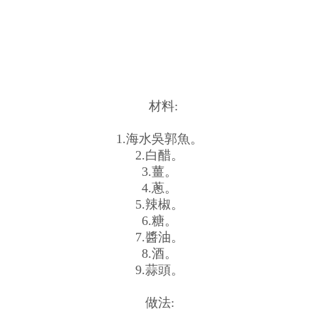
材料:
1.海水吳郭魚。
2.白醋。
3.薑。
4.蔥。
5.辣椒。
6.糖。
7.醬油。
8.酒。
9.蒜頭。
做法: