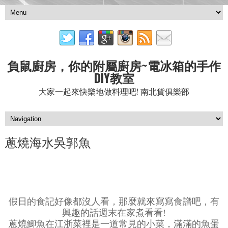
負鼠廚房，你的附屬廚房~電冰箱的手作
DIY教室
大家一起來快樂地做料理吧! 南北貨俱樂部
蔥燒海水吳郭魚
假日的食記好像都沒人看，那麼就來寫寫食譜吧，有
興趣的話週末在家煮看看!
蔥燒鯽魚在江浙菜裡是一道常見的小菜，滿滿的魚蛋