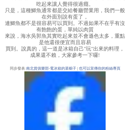
吃起來讓人覺得很過癮。
只是，這種鯽魚通常都是交給餐廳營業用，我們一般
在外面別說有蛋了，
連鯽魚都不是很容易可以買到。不過如果不在乎有沒
有飽飽的蛋，單純以肉質
來說，海水吳郭魚其實吃起來並不會遜色太多，重點
是他還很便宜而且容易
買到。說真的，這一道是冰箱自己"玩"出來的料理，
成果還不賴，大家參考一下囉!
同步發表:
南北貨俱樂部-電冰箱的菜櫥子
|
也可以宣傳你的粉絲專頁