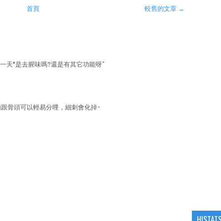
首頁
較舊的文章 →
一天"是去腥味嗎?還是有其它功能呀^^
肉跟骨頭可以輕易分哩，細刺會化掉~
HISTAT