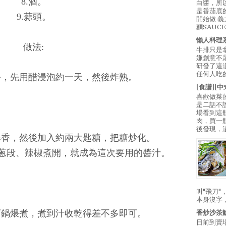
8.酒。
白醬，所
是番茄底
9.蒜頭。
開始做 
麵SAUC
懶人料理
做法:
牛排只是
嫌創意不
研發了這
任何人吃的
淨，先用醋浸泡約一天，然後炸熟。
[食譜][
喜歡做菜
是二話不
場看到這
肉，買一
後發現，
爆香，然後加入約兩大匙糖，把糖炒化。
蔥段、辣椒煮開，就成為這次要用的醬汁。
叫"飛刀
本身沒字
下鍋煨煮，煮到汁收乾得差不多即可。
香炒沙茶
日前到賣