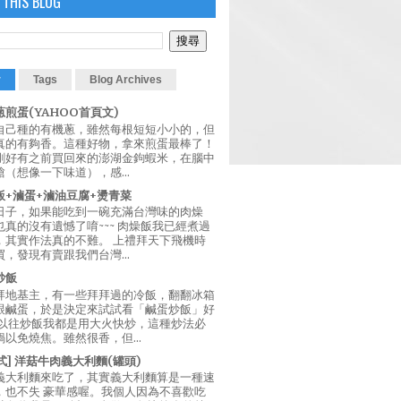
 THIS BLOG
r
Tags
Blog Archives
煎蛋(YAHOO首頁文)
自己種的有機蔥，雖然每根短短小小的，但
真的有夠香。這種好物，拿來煎蛋最棒了！
剛好有之前買回來的澎湖金鉤蝦米，在腦中
（想像一下味道），感...
飯+滷蛋+滷油豆腐+燙青菜
日子，如果能吃到一碗充滿台灣味的肉燥
真的沒有遺憾了唷~~~ 肉燥飯我已經煮過
，其實作法真的不難。 上禮拜天下飛機時
，發現有賣跟我們台灣...
炒飯
拜地基主，有一些拜拜過的冷飯，翻翻冰箱
跟鹹蛋，於是決定來試試看「鹹蛋炒飯」好
 以往炒飯我都是用大火快炒，這種炒法必
以免燒焦。雖然很香，但...
西式] 洋菇牛肉義大利麵(罐頭)
義大利麵來吃了，其實義大利麵算是一種速
，也不失 豪華感喔。我個人因為不喜歡吃