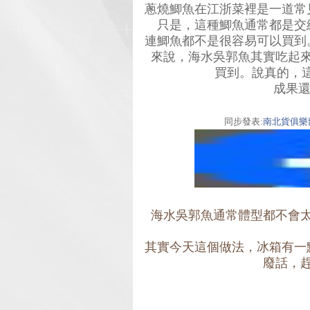
蔥燒鯽魚在江浙菜裡是一道常
只是，這種鯽魚通常都是交
連鯽魚都不是很容易可以買到
來說，海水吳郭魚其實吃起
買到。說真的，這
成果還
同步發表:
南北貨俱樂
海水吳郭魚通常體型都不會
其實今天這個做法，冰箱有一
廢話，