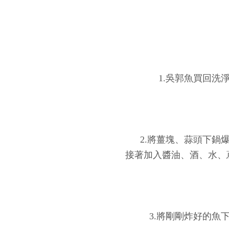
1.吳郭魚買回洗
2.將薑塊、蒜頭下鍋
接著加入醬油、酒、水、
3.將剛剛炸好的魚