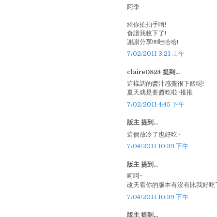
阿季
給你拍拍手唷!
食譜我收下了!
謝謝分享!!!!哇哈哈!
7/02/2011 3:21 上午
claire0824 提到...
這樣調的醬汁感覺很下飯呢!
夏天就是要醬吃啦~推推
7/02/2011 4:45 下午
版主 提到...
這個放冷了也好吃~
7/04/2011 10:39 下午
版主 提到...
呵呵~
改天看你的版本有沒有比我好吃^^
7/04/2011 10:39 下午
版主 提到...