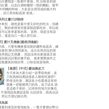
以白醬我是一點都不會做。吃 比較多的就
的紅醬，以及白酒蛤蠣那一類的麵點。最早
義大利麵的時候，大多是去買現成的義大利
E，自己再加點蔬菜 便成...
系列之薑汁沙朗排
拿來煎，雖然是最方便又好吃的吃法，但總
足。剛好家裡有些葉菜類趕緊吃掉，所以就
道可以拿來宴客的菜。 當然，我是沒有請
，還是自己一個人把它給...
中式] 蜜汁叉燒飯(黯然消魂飯)
的我，只要有機會發現新的醬料或器具，總
說會想 辦法買回家先。這次在馬尼拉的賣
瓶李錦記叉燒醬， 想說沒有在家做過叉燒
瓶回家試試看好像不錯。 後來實際操作之
這瓶醬真的很好用，口味也很道地唷。
【食譜】[中式] 醬油燒皮刀
今天來為大家介紹一款季節魚鮮，皮
刀魚我相信應該很多人都有吃過吧?
即使沒吃過，應該多少也看過這長得
就像一把殺豬用刀的魚，皮刀這名 就
是這樣子來的，記得有些地方好像也
"，不過我認為應該是取 台語諧音，因為台語
，所以方便記錄沿用。
魷魚蒜
場看到便宜的發泡魷魚，一隻才要價台幣15