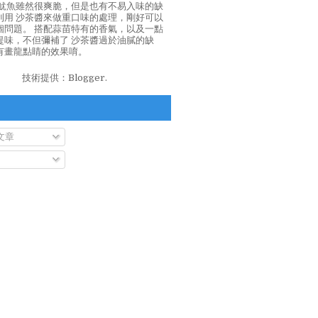
泡魷魚雖然很爽脆，但是也有不易入味的缺
利用 沙茶醬來做重口味的處理，剛好可以
個問題。 搭配蒜苗特有的香氣，以及一點
提味，不但彌補了 沙茶醬過於油膩的缺
有畫龍點睛的效果唷。
技術提供：
Blogger
.
文章