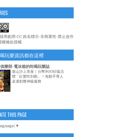
RIES
係採用
創用 CC 姓名標示-非商業性-禁止改作
 授權條款
授權.
喝玩樂資訊都在這裡
俱樂部-電冰箱的吃喝玩樂誌
釜山沙上美食｜台幣900狂嗑活
體「紅蟹吃到飽」！免動手專人
桌邊剝蟹神級服務
ATE THIS PAGE
anguage
▼