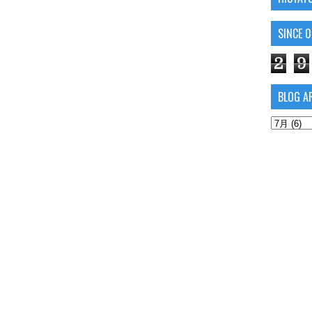
SINCE 
2
9
BLOG A