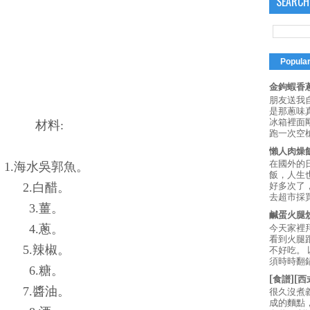
SEARCH
Popula
金鉤蝦香蔥
朋友送我
是那蔥味
冰箱裡面
材料:
跑一次空槍
懶人肉燥
在國外的
1.海水吳郭魚。
飯，人生也
2.白醋。
好多次了
去超市採買
3.薑。
鹹蛋火腿
4.蔥。
今天家裡
看到火腿
5.辣椒。
不好吃。
須時時翻鍋
6.糖。
[食譜][
7.醬油。
很久沒煮
成的麵點