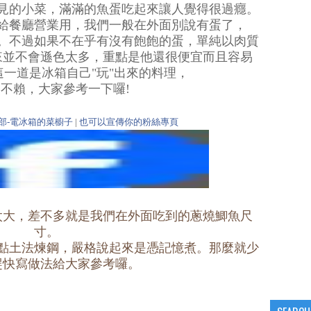
見的小菜，滿滿的魚蛋吃起來讓人覺得很過癮。
給餐廳營業用，我們一般在外面別說有蛋了，
。不過如果不在乎有沒有飽飽的蛋，單純以肉質
來並不會遜色太多，重點是他還很便宜而且容易
一道是冰箱自己"玩"出來的料理，
不賴，大家參考一下囉!
部-電冰箱的菜櫥子
|
也可以宣傳你的粉絲專頁
太大，差不多就是我們在外面吃到的蔥燒鯽魚尺
寸。
點土法煉鋼，嚴格說起來是憑記憶煮。那麼就少
趕快寫做法給大家參考囉。