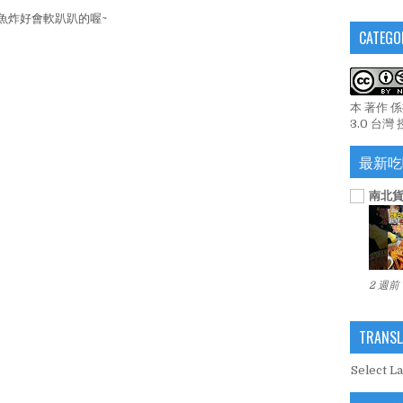
魚炸好會軟趴趴的喔~
CATEGO
本 著作 
3.0 台灣
最新吃
南北貨
2 週前
TRANSL
Select L