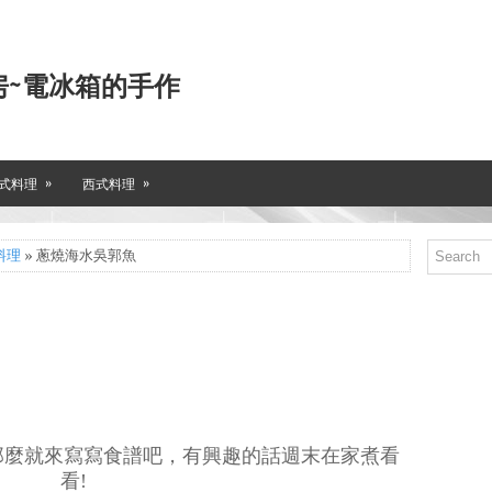
房~電冰箱的手作
»
»
式料理
西式料理
料理
» 蔥燒海水吳郭魚
那麼就來寫寫食譜吧，有興趣的話週末在家煮看
看!