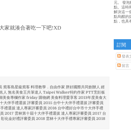
元。 發
點。這時
解決這一
點烏醋的
點，也具
大家就湊合著吃一下吧!XD
訂閱
發表
留言
部長 窩客島星級窩客 料理教學．自由作家 胖好國際共同創辦人 經
人 無名美食王共筆達人 Taipei Walker特約作家 PTT烹飪板
澎湖美食專欄作家 friday 購物網 美食料理愛享客 2013年度美食大
4 彰化十大伴手禮選拔 評審委員 2015 台中十大伴手禮選拔 評審委員
林 伴手禮選拔 達人專家評審委員 2016 台中禮好台中市十大伴手禮
員 2017 雲林第十屆十大伴手禮選拔 達人專家評審委員 2017 台
 彰化金好禮評審委員 2018 雲林十大伴手禮專家評審委員 2018