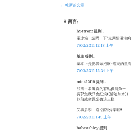
← 較新的文章
8 留言:
h94trent 提到...
電冰箱~~請問一下"先用醋浸泡約
7/02/2011 12:18 上午
版主 提到...
基本上是把骨頭泡軟~泡完的魚
7/02/2011 12:24 上午
min412119 提到...
熊熊ㄧ看還真的有點像鯽魚~~
吳郭魚我只會紅燒((醬油加水))
乾煎或煮鳳梨醬這三樣
又再多學ㄧ道~謝謝分享喔!!
7/02/2011 1:49 上午
babeashley 提到...