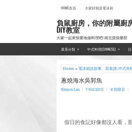
HOME首頁
大家好我是電冰箱
負鼠廚房，你的附屬廚
DIY教室
大家一起來快樂地做料理吧! 南北貨俱樂部
»
»
菜系分類
中式料理(CHINESE)
日
Home
»
電冰箱說故事、寫食譜::中式魚
蔥燒海水吳郭魚
Simon Lin
7/02/2011
8 則留言
假日的食記好像都沒人看，