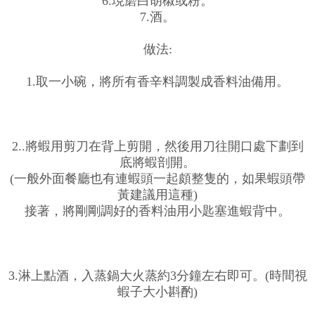
6.現磨白胡椒或粉。
7.酒。
做法:
1.取一小碗，將所有香辛料調製成香料油備用。
2..將蝦用剪刀在背上剪開，然後用刀往開口處下劃到
底將蝦剖開。
(一般外面餐廳也有連蝦頭一起頗整隻的，如果蝦頭帶
黃建議用這種)
接著，將剛剛調好的香料油用小匙塞進蝦背中。
3.淋上點酒，入蒸鍋大火蒸約3分鐘左右即可。(時間視
蝦子大小斟酌)