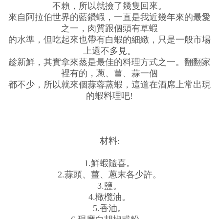
不賴，所以就撿了幾隻回來。
來自阿拉伯世界的藍鑽蝦，一直是我近幾年來的最愛
之一，肉質跟個頭有草蝦
的水準，但吃起來也帶有白蝦的細緻，只是一般市場
上還不多見。
趁新鮮，其實拿來蒸是最佳的料理方式之一。翻翻家
裡有的，蔥、薑、蒜一個
都不少，所以就來個蒜蓉蒸蝦，這道在酒席上常出現
的蝦料理吧!
材料:
1.鮮蝦隨喜。
2.蒜頭、薑、蔥末各少許。
3.鹽。
4.橄欖油。
5.香油。