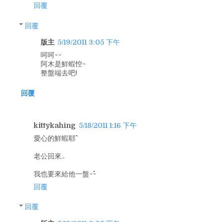
回覆
回覆
版主
5/19/2011 3:05 下午
呵呵~~
阿木是鮮蝦悾~
整盤端去吧!
回覆
kittykahing
5/18/2011 1:16 下午
愛心的鮮蝦耶^^
老公回來..
我也要來給他一盤~^^~
回覆
回覆