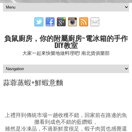
負鼠廚房，你的附屬廚房~電冰箱的手作
DIY教室
大家一起來快樂地做料理吧! 南北貨俱樂部
蒜蓉蒸蝦+鮮蝦意麵
上禮拜到傳統市場一趟收穫不錯，回家前在路邊的魚
攤看到成色不錯的藍鑽蝦，
雖然是冷凍品，不過新鮮度很足，蝦子肉質也感覺還