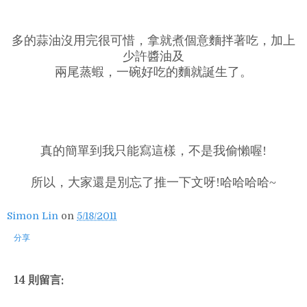
多的蒜油沒用完很可惜，拿就煮個意麵拌著吃，加上
少許醬油及
兩尾蒸蝦，一碗好吃的麵就誕生了。
真的簡單到我只能寫這樣，不是我偷懶喔!
所以，大家還是別忘了推一下文呀!哈哈哈哈~
Simon Lin
on
5/18/2011
分享
14 則留言: