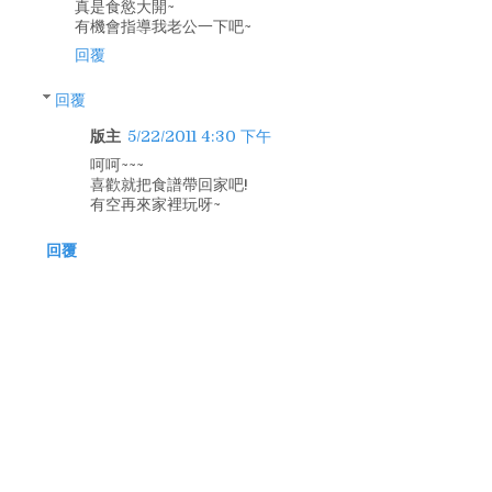
真是食慾大開~
有機會指導我老公一下吧~
回覆
回覆
版主
5/22/2011 4:30 下午
呵呵~~~
喜歡就把食譜帶回家吧!
有空再來家裡玩呀~
回覆