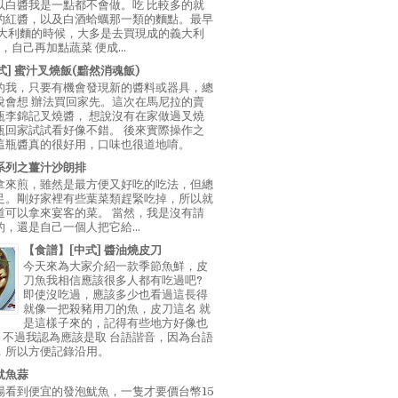
以白醬我是一點都不會做。吃 比較多的就
的紅醬，以及白酒蛤蠣那一類的麵點。最早
義大利麵的時候，大多是去買現成的義大利
E，自己再加點蔬菜 便成...
中式] 蜜汁叉燒飯(黯然消魂飯)
的我，只要有機會發現新的醬料或器具，總
說會想 辦法買回家先。這次在馬尼拉的賣
瓶李錦記叉燒醬， 想說沒有在家做過叉燒
瓶回家試試看好像不錯。 後來實際操作之
這瓶醬真的很好用，口味也很道地唷。
系列之薑汁沙朗排
拿來煎，雖然是最方便又好吃的吃法，但總
足。剛好家裡有些葉菜類趕緊吃掉，所以就
道可以拿來宴客的菜。 當然，我是沒有請
，還是自己一個人把它給...
【食譜】[中式] 醬油燒皮刀
今天來為大家介紹一款季節魚鮮，皮
刀魚我相信應該很多人都有吃過吧?
即使沒吃過，應該多少也看過這長得
就像一把殺豬用刀的魚，皮刀這名 就
是這樣子來的，記得有些地方好像也
"，不過我認為應該是取 台語諧音，因為台語
，所以方便記錄沿用。
魷魚蒜
場看到便宜的發泡魷魚，一隻才要價台幣15