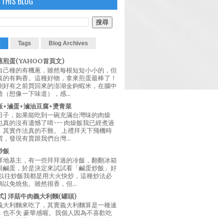
 THIS BLOG
r
Tags
Blog Archives
煎蛋(YAHOO首頁文)
自己種的有機蔥，雖然每根短短小小的，但
真的有夠香。這種好物，拿來煎蛋最棒了！
剛好有之前買回來的澎湖金鉤蝦米，在腦中
（想像一下味道），感...
飯+滷蛋+滷油豆腐+燙青菜
日子，如果能吃到一碗充滿台灣味的肉燥
真的沒有遺憾了唷~~~ 肉燥飯我已經煮過
，其實作法真的不難。 上禮拜天下飛機時
，發現有賣跟我們台灣...
炒飯
拜地基主，有一些拜拜過的冷飯，翻翻冰箱
跟鹹蛋，於是決定來試試看「鹹蛋炒飯」好
 以往炒飯我都是用大火快炒，這種炒法必
以免燒焦。雖然很香，但...
西式] 洋菇牛肉義大利麵(罐頭)
義大利麵來吃了，其實義大利麵算是一種速
，也不失 豪華感喔。我個人因為不喜歡吃