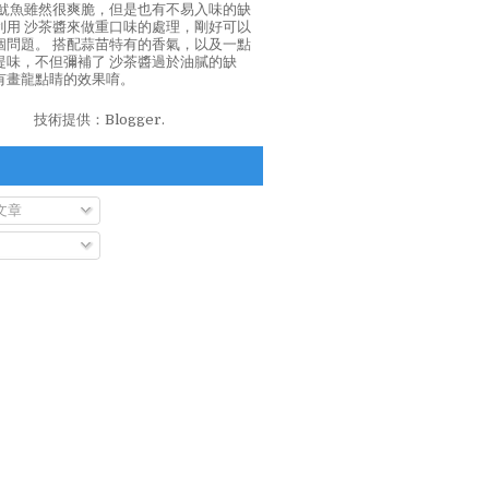
泡魷魚雖然很爽脆，但是也有不易入味的缺
利用 沙茶醬來做重口味的處理，剛好可以
個問題。 搭配蒜苗特有的香氣，以及一點
提味，不但彌補了 沙茶醬過於油膩的缺
有畫龍點睛的效果唷。
技術提供：
Blogger
.
文章