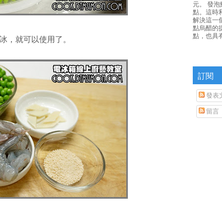
元。 發
點。這時
解決這一
點烏醋的
點，也具
冰，就可以使用了。
訂閱
發表
留言