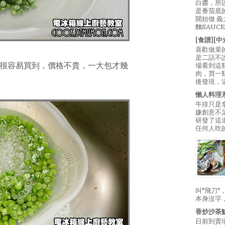
白醬，所
是番茄底
開始做 
麵SAUC
[食譜][
喜歡做菜
是二話不
很容易買到，價格不貴，一大包才幾
場看到這
肉，買一
後發現，
懶人料理
牛排只是
嫌創意不
研發了這
任何人吃的
叫"飛刀
本身沒字
香炒沙茶
日前到賣