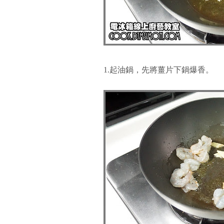
1.起油鍋，先將薑片下鍋爆香。