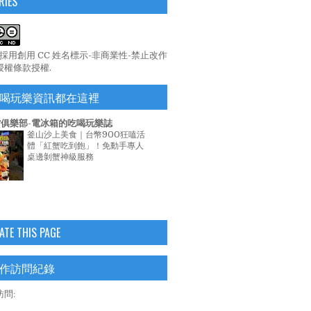
RIES
係採用
創用 CC 姓名標示-非商業性-禁止改作
 授權條款
授權.
喝玩樂資訊都在這裡
俱樂部-電冰箱的吃喝玩樂誌
釜山沙上美食｜台幣900狂嗑活
體「紅蟹吃到飽」！免動手專人
桌邊剝蟹神級服務
ATE THIS PAGE
作訪問紀錄
問: