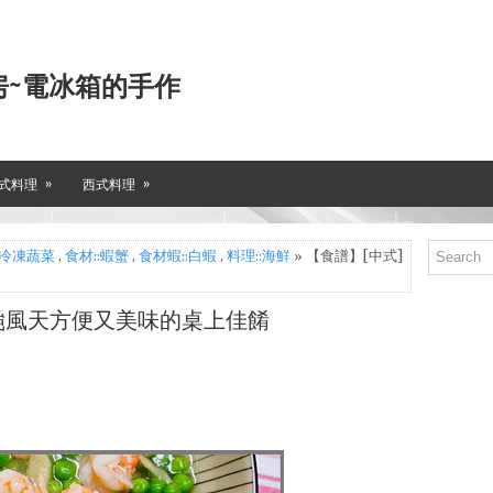
房~電冰箱的手作
»
»
式料理
西式料理
:冷凍蔬菜
,
食材::蝦蟹
,
食材蝦::白蝦
,
料理::海鮮
» 【食譜】[中式]
 颱風天方便又美味的桌上佳餚