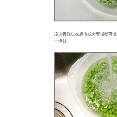
冷凍青豆仁在超市或大賣場都可以
十塊錢。