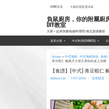
HOME首頁
大家好我是電冰箱
負鼠廚房，你的附屬廚
DIY教室
大家一起來快樂地做料理吧! 南北貨俱樂部
»
»
菜系分類
中式料理(CHINESE)
日
Home
»
中式海鮮
,
中式海鮮快炒
,
食材:
青豆蝦仁 颱風天方便又美味的桌上佳餚
【食譜】[中式] 青豆蝦仁
Simon Lin
7/07/2015
沒有留言