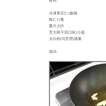
材料:
冷凍青豆仁1飯碗
蝦仁15隻
薑片少許
烹大師干貝口味2小匙
太白粉(勾芡用)適量
做法: