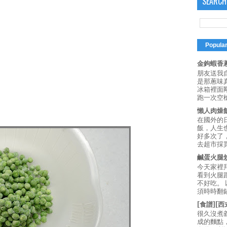
SEARCH
Popula
金鉤蝦香蔥
朋友送我
是那蔥味
冰箱裡面
跑一次空槍
懶人肉燥
在國外的
飯，人生也
好多次了
去超市採買
鹹蛋火腿
今天家裡
看到火腿
不好吃。
須時時翻鍋
[食譜][
很久沒煮
成的麵點