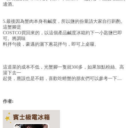
邊酒。
5.最後因為蟹肉本身有鹹度，所以鹽的份量請大家自行斟酌。
這蟹腳是
COSTCO買回來的，以這個產品鹹度冰箱約下一小匙鹽巴即
可。將調味
料拌勻後，豪邁的灑下蔥花拌勻，即可上桌囉。
這道菜的成本不低，光蟹腳一隻就300多，如果加點粉絲、高
湯下去一
起煲，應該也是不錯，喜歡吃螃蟹的朋友們可以參考一下....
作者: