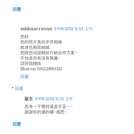
回覆
sshhaarroonn
3/09/2011 9:53 上午
您好,
您的照片真的非常精緻
敘述也相當細膩
想跟您洽談關於行銷合作方案~
不知道您有沒有興趣~
請與我聯絡
Sharon 0922890211
回覆
回覆
版主
3/09/2011 11:31 上午
思考一下覺得還是不妥~~~
謝謝你的邀約囉~感恩~
回覆