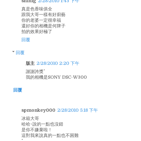
shinig
2/28/2010 1:43 下午
真是色香味俱全
跟我大哥一樣有好廚藝
你的老婆一定很幸福
還好你的相機是何牌子
拍的效果好極了
回覆
回覆
版主
2/28/2010 2:20 下午
謝謝誇獎^^
我的相機是SONY DSC-W300
回覆
spmonkey000
2/28/2010 5:18 下午
冰箱大哥
哈哈~說的一點也沒錯
是你不嫌棄啦！
這對我來說真的一點也不困難