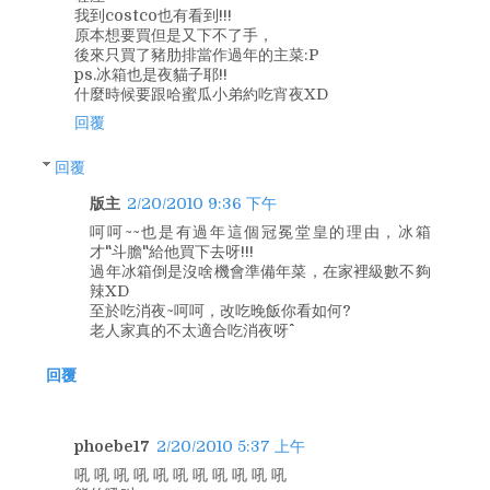
我到costco也有看到!!!
原本想要買但是又下不了手，
後來只買了豬肋排當作過年的主菜:P
ps.冰箱也是夜貓子耶!!
什麼時候要跟哈蜜瓜小弟約吃宵夜XD
回覆
回覆
版主
2/20/2010 9:36 下午
呵呵~~也是有過年這個冠冕堂皇的理由，冰箱
才"斗膽"給他買下去呀!!!
過年冰箱倒是沒啥機會準備年菜，在家裡級數不夠
辣XD
至於吃消夜~呵呵，改吃晚飯你看如何?
老人家真的不太適合吃消夜呀^^
回覆
phoebe17
2/20/2010 5:37 上午
吼 吼 吼 吼 吼 吼 吼 吼 吼 吼 吼