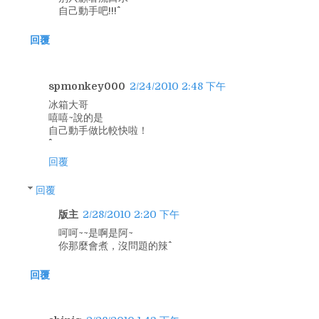
自己動手吧!!!^^
回覆
spmonkey000
2/24/2010 2:48 下午
冰箱大哥
嘻嘻~說的是
自己動手做比較快啦！
回覆
回覆
版主
2/28/2010 2:20 下午
呵呵~~是啊是阿~
你那麼會煮，沒問題的辣^^
回覆