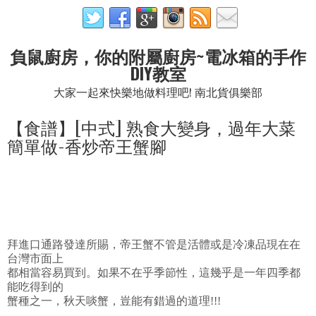
負鼠廚房，你的附屬廚房~電冰箱的手作
DIY教室
大家一起來快樂地做料理吧! 南北貨俱樂部
【食譜】[中式] 熟食大變身，過年大菜
簡單做-香炒帝王蟹腳
拜進口通路發達所賜，帝王蟹不管是活體或是冷凍品現在在
台灣市面上
都相當容易買到。如果不在乎季節性，這幾乎是一年四季都
能吃得到的
蟹種之一，秋天啖蟹，豈能有錯過的道理!!!