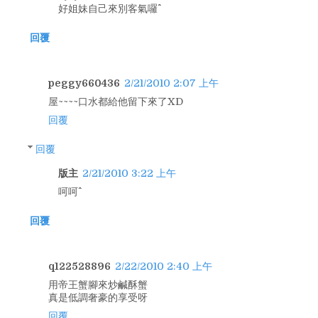
好姐妹自己來別客氣囉^^
回覆
peggy660436
2/21/2010 2:07 上午
屋~~~~口水都給他留下來了XD
回覆
回覆
版主
2/21/2010 3:22 上午
呵呵^^
回覆
q122528896
2/22/2010 2:40 上午
用帝王蟹腳來炒鹹酥蟹
真是低調奢豪的享受呀
回覆