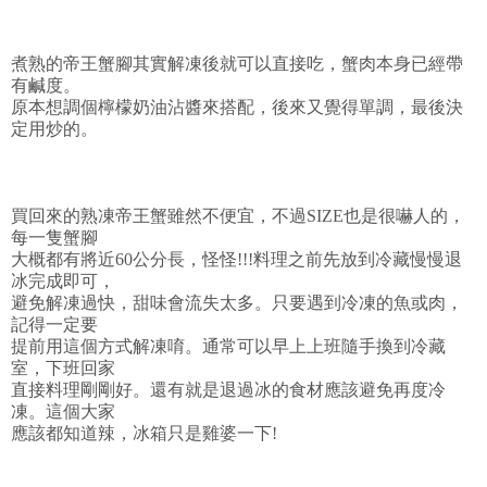
煮熟的帝王蟹腳其實解凍後就可以直接吃，蟹肉本身已經帶
有鹹度。
原本想調個檸檬奶油沾醬來搭配，後來又覺得單調，最後決
定用炒的。
買回來的熟凍帝王蟹雖然不便宜，不過SIZE也是很嚇人的，
每一隻蟹腳
大概都有將近60公分長，怪怪!!!料理之前先放到冷藏慢慢退
冰完成即可，
避免解凍過快，甜味會流失太多。只要遇到冷凍的魚或肉，
記得一定要
提前用這個方式解凍唷。通常可以早上上班隨手換到冷藏
室，下班回家
直接料理剛剛好。還有就是退過冰的食材應該避免再度冷
凍。這個大家
應該都知道辣，冰箱只是雞婆一下!