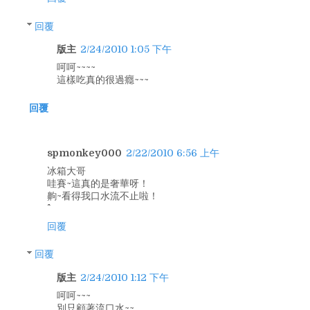
回覆
版主
2/24/2010 1:05 下午
呵呵~~~~
這樣吃真的很過癮~~~
回覆
spmonkey000
2/22/2010 6:56 上午
冰箱大哥
哇賽~這真的是奢華呀！
齁~看得我口水流不止啦！
回覆
回覆
版主
2/24/2010 1:12 下午
呵呵~~~
別只顧著流口水~~