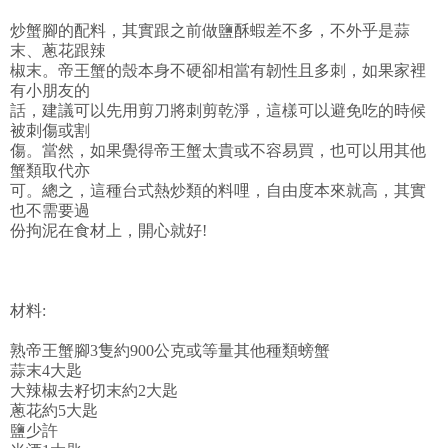
炒蟹腳的配料，其實跟之前做鹽酥蝦差不多，不外乎是蒜
末、蔥花跟辣
椒末。帝王蟹的殼本身不硬卻相當有韌性且多刺，如果家裡
有小朋友的
話，建議可以先用剪刀將刺剪乾淨，這樣可以避免吃的時候
被刺傷或割
傷。當然，如果覺得帝王蟹太貴或不容易買，也可以用其他
蟹類取代亦
可。總之，這種台式熱炒類的料哩，自由度本來就高，其實
也不需要過
份拘泥在食材上，開心就好!
材料:
熟帝王蟹腳3隻約900公克或等量其他種類螃蟹
蒜末4大匙
大辣椒去籽切末約2大匙
蔥花約5大匙
鹽少許