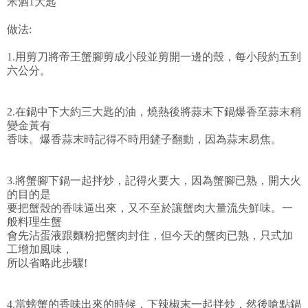
米酒1大匙
做法:
1.用剪刀將帝王蟹腳剪成小段並剪開一邊的殼，每小段約五到
六公分。
2.在鍋中下大約三大匙的油，燒熱後將蒜末下鍋爆香至蒜末稍
變金黃有
香味。爆香蒜末時記得不時用鏟子翻動，因為蒜末易焦。
3.將蟹腳下鍋一起拌炒，記得火要大，因為蟹腳已熟，開大火
的目的是
要把蟹殼的香味逼出來，又不至於讓蟹肉大量流失鮮味。一
般料理生蟹
會先沾蛋液跟麵粉把蟹肉封住，但今天的蟹肉已熟，只式加
工增加風味，
所以省略此步驟!
4.當螃蟹的香味出來的時候，下辣椒末一起拌炒，然後嗆點鍋