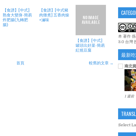
【食譜】[中式]
【食譜】[中式豬
CATEGO
熟食大變身-簡易
肉燉煮] 五香肉燥
炸肥腸(九轉肥
+滷味
腸)
本 著作 
【食譜】[中式]
3.0 台灣
罐頭出好菜-簡易
紅燒豆腐
最新吃
首頁
較舊的文章 →
南北貨
1 週前
TRANSL
Select L