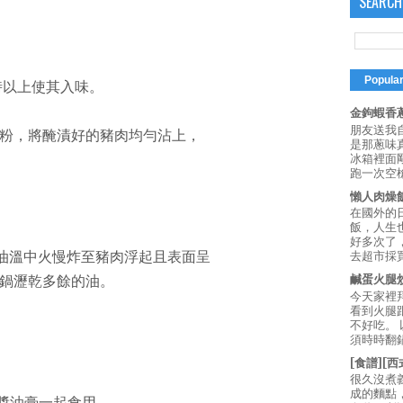
SEARCH
Popula
時以上使其入味。
金鉤蝦香蔥
朋友送我
成炸粉，將醃漬好的豬肉均勻沾上，
是那蔥味
冰箱裡面
跑一次空槍
懶人肉燥
在國外的
飯，人生也
好多次了
度c油溫中火慢炸至豬肉浮起且表面呈
去超市採買
鹹蛋火腿
鍋瀝乾多餘的油。
今天家裡
看到火腿
不好吃。
須時時翻鍋
[食譜][
很久沒煮
成的麵點
及醬油膏一起食用。