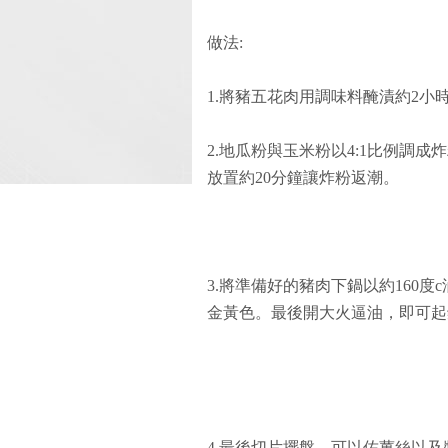
做法:
1.將豬五花肉用調味料醃漬約2小
2.地瓜粉與玉米粉以4:1比例調
放置約20分鐘讓炸粉返潮。
3.將準備好的豬肉下鍋以約160
金黃色。最後開大火逼油，即可起
4.最後切片擺盤，可以佐薑絲以