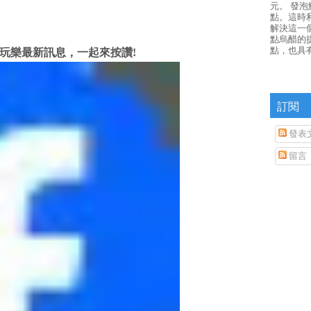
元。 發
點。這時
解決這一
點烏醋的
點，也具
玩樂最新訊息，一起來按讚!
訂閱
發表
留言