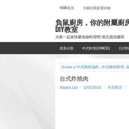
HOME首頁
大家好我是電冰箱
負鼠廚房，你的附屬廚
DIY教室
大家一起來快樂地做料理吧! 南北貨俱樂部
菜系分類
中式料理(CHINESE)
日式料
Home
»
中式豬肉油炸
,
中式豬肉料理
,
台式炸燒肉
Simon Lin
2/01/2012
8 則留言