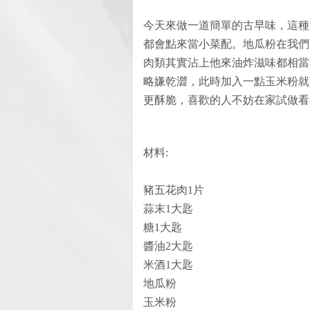
今天來做一道簡單的古早味，這種
都會點來當小菜配。地瓜粉在我們
肉類其實沾上他來油炸滋味都相當
略嫌乾澀，此時加入一點玉米粉就
更酥脆，喜歡的人不妨在家試做看
材料:
豬五花肉1片
蒜末1大匙
糖1大匙
醬油2大匙
米酒1大匙
地瓜粉
玉米粉