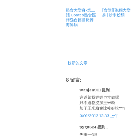
熟食大變身-第二
[食譜][泡麵大變
話 Costco熟食區
身] 炒米粉麵
烤雞台德國豬腳
海鮮鍋
← 較新的文章
8 留言:
wanjen901 提到...
這道菜我媽媽也常做呢
只不過都沒加玉米粉
加了玉米粉會比較好吃???
2/01/2012 12:33 上午
pygu624 提到...
先推一個!!