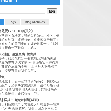
 THIS BLOG
r
Tags
Blog Archives
煎蛋(YAHOO首頁文)
自己種的有機蔥，雖然每根短短小小的，但
真的有夠香。這種好物，拿來煎蛋最棒了！
剛好有之前買回來的澎湖金鉤蝦米，在腦中
（想像一下味道），感...
飯+滷蛋+滷油豆腐+燙青菜
日子，如果能吃到一碗充滿台灣味的肉燥
真的沒有遺憾了唷~~~ 肉燥飯我已經煮過
，其實作法真的不難。 上禮拜天下飛機時
，發現有賣跟我們台灣...
炒飯
拜地基主，有一些拜拜過的冷飯，翻翻冰箱
跟鹹蛋，於是決定來試試看「鹹蛋炒飯」好
 以往炒飯我都是用大火快炒，這種炒法必
以免燒焦。雖然很香，但...
西式] 洋菇牛肉義大利麵(罐頭)
義大利麵來吃了，其實義大利麵算是一種速
，也不失 豪華感喔。我個人因為不喜歡吃