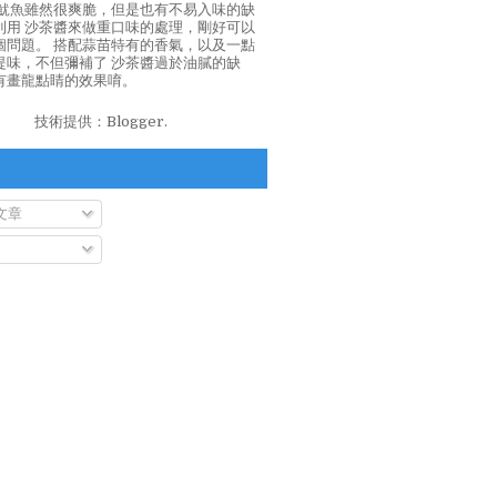
泡魷魚雖然很爽脆，但是也有不易入味的缺
利用 沙茶醬來做重口味的處理，剛好可以
個問題。 搭配蒜苗特有的香氣，以及一點
提味，不但彌補了 沙茶醬過於油膩的缺
有畫龍點睛的效果唷。
技術提供：
Blogger
.
文章