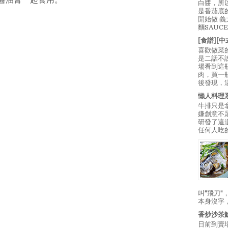
白醬，所
是番茄底
開始做 
麵SAUC
[食譜][
喜歡做菜
是二話不
場看到這
肉，買一
後發現，
懶人料理
牛排只是
嫌創意不
研發了這
任何人吃的
叫"飛刀
本身沒字
香炒沙茶
日前到賣