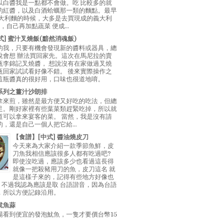
以白醬我是一點都不會做。吃 比較多的就
的紅醬，以及白酒蛤蠣那一類的麵點。最早
義大利麵的時候，大多是去買現成的義大利
E，自己再加點蔬菜 便成...
中式] 蜜汁叉燒飯(黯然消魂飯)
的我，只要有機會發現新的醬料或器具，總
說會想 辦法買回家先。這次在馬尼拉的賣
瓶李錦記叉燒醬， 想說沒有在家做過叉燒
瓶回家試試看好像不錯。 後來實際操作之
這瓶醬真的很好用，口味也很道地唷。
系列之薑汁沙朗排
拿來煎，雖然是最方便又好吃的吃法，但總
足。剛好家裡有些葉菜類趕緊吃掉，所以就
道可以拿來宴客的菜。 當然，我是沒有請
，還是自己一個人把它給...
【食譜】[中式] 醬油燒皮刀
今天來為大家介紹一款季節魚鮮，皮
刀魚我相信應該很多人都有吃過吧?
即使沒吃過，應該多少也看過這長得
就像一把殺豬用刀的魚，皮刀這名 就
是這樣子來的，記得有些地方好像也
"，不過我認為應該是取 台語諧音，因為台語
，所以方便記錄沿用。
魷魚蒜
場看到便宜的發泡魷魚，一隻才要價台幣15