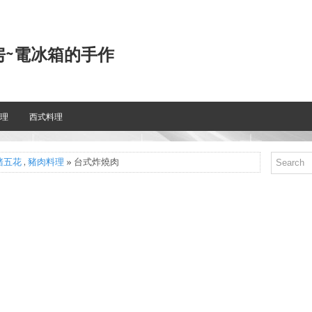
房~電冰箱的手作
理
西式料理
豬五花
,
豬肉料理
» 台式炸燒肉