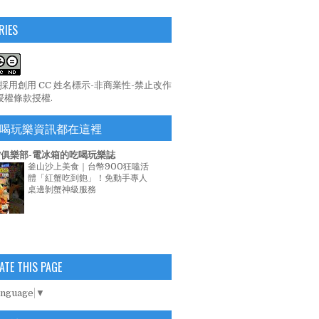
RIES
係採用
創用 CC 姓名標示-非商業性-禁止改作
 授權條款
授權.
喝玩樂資訊都在這裡
俱樂部-電冰箱的吃喝玩樂誌
釜山沙上美食｜台幣900狂嗑活
體「紅蟹吃到飽」！免動手專人
桌邊剝蟹神級服務
ATE THIS PAGE
anguage
▼