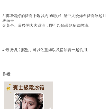
3.將準備好的豬肉下鍋以約160度c油溫中火慢炸至豬肉浮起且
表面呈
金黃色。最後開大火逼油，即可起鍋瀝乾多餘的油。
4.最後切片擺盤，可以佐薑絲以及醬油膏一起食用。
作者: