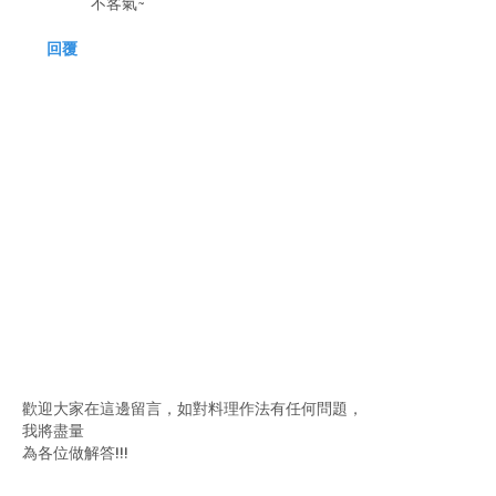
不客氣~
回覆
歡迎大家在這邊留言，如對料理作法有任何問題，
我將盡量
為各位做解答!!!