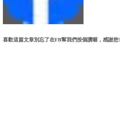
喜歡這篇文章別忘了在FB幫我們按個讚喔，感謝您!