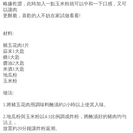
略嫌乾澀，此時加入一點玉米粉就可以中和一下口感，又可
以讓肉
更酥脆，喜歡的人不妨在家試做看看!
材料:
豬五花肉1片
蒜末1大匙
糖1大匙
醬油2大匙
米酒1大匙
地瓜粉
玉米粉
做法:
1.將豬五花肉用調味料醃漬約2小時以上使其入味。
2.地瓜粉與玉米粉以4:1比例調成炸粉，將醃漬好的豬肉均勻
沾上，
放置約20分鐘讓炸粉返潮。