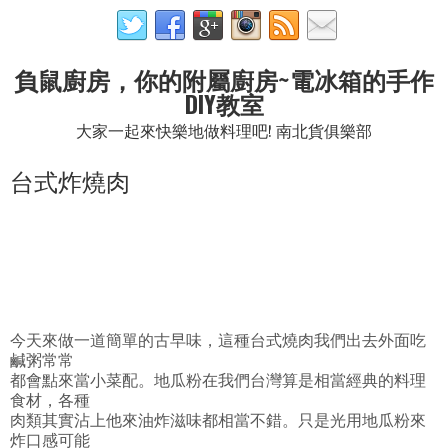
負鼠廚房，你的附屬廚房~電冰箱的手作
DIY教室
大家一起來快樂地做料理吧! 南北貨俱樂部
台式炸燒肉
今天來做一道簡單的古早味，這種台式燒肉我們出去外面吃
鹹粥常常
都會點來當小菜配。地瓜粉在我們台灣算是相當經典的料理
食材，各種
肉類其實沾上他來油炸滋味都相當不錯。只是光用地瓜粉來
炸口感可能