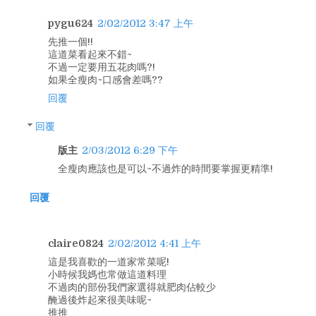
pygu624
2/02/2012 3:47 上午
先推一個!!
這道菜看起來不錯~
不過一定要用五花肉嗎?!
如果全瘦肉~口感會差嗎??
回覆
回覆
版主
2/03/2012 6:29 下午
全瘦肉應該也是可以~不過炸的時間要掌握更精準!
回覆
claire0824
2/02/2012 4:41 上午
這是我喜歡的一道家常菜呢!
小時候我媽也常做這道料理
不過肉的部份我們家選得就肥肉佔較少
醃過後炸起來很美味呢~
推推