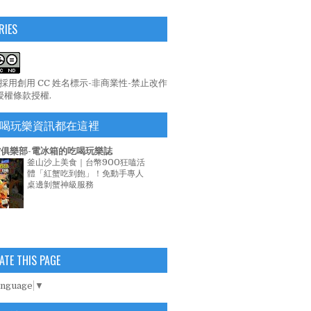
RIES
係採用
創用 CC 姓名標示-非商業性-禁止改作
 授權條款
授權.
喝玩樂資訊都在這裡
俱樂部-電冰箱的吃喝玩樂誌
釜山沙上美食｜台幣900狂嗑活
體「紅蟹吃到飽」！免動手專人
桌邊剝蟹神級服務
ATE THIS PAGE
anguage
▼