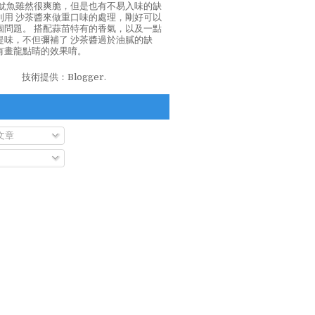
泡魷魚雖然很爽脆，但是也有不易入味的缺
利用 沙茶醬來做重口味的處理，剛好可以
個問題。 搭配蒜苗特有的香氣，以及一點
提味，不但彌補了 沙茶醬過於油膩的缺
有畫龍點睛的效果唷。
技術提供：
Blogger
.
文章