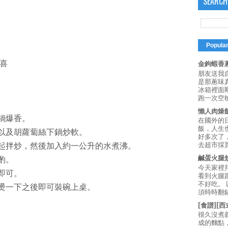
SEARCH
Popula
喜
金鉤蝦香蔥
朋友送我
是那蔥味
冰箱裡面
跑一次空槍
懶人肉燥
鍋爆香。
在國外的
飯，人生也
菜以及胡蘿蔔絲下鍋炒軟。
好多次了
去超市採買
一起拌炒，然後加入約一公升的水煮沸。
鹹蛋火腿
酌。
今天家裡
即可。
看到火腿
不好吃。
微燙一下之後即可裝碗上桌。
須時時翻鍋
[食譜][
很久沒煮
成的麵點