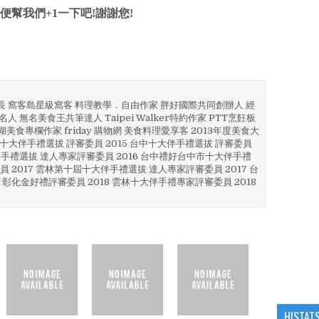
便幫我們+1一下吧!謝謝您!
部長 窩客島星級窩客 料理教學．自由作家 胖好國際共同創辦人 經
人 無名美食王共筆達人 Taipei Walker特約作家 PTT烹飪板
澎湖美食專欄作家 friday 購物網 美食料理愛享客 2013年度美食大
4 彰化十大伴手禮選拔 評審委員 2015 台中十大伴手禮選拔 評審委員
林 伴手禮選拔 達人專家評審委員 2016 台中禮好台中市十大伴手禮
員 2017 雲林第十屆十大伴手禮選拔 達人專家評審委員 2017 台
 彰化金好禮評審委員 2018 雲林十大伴手禮專家評審委員 2018
HISTAT