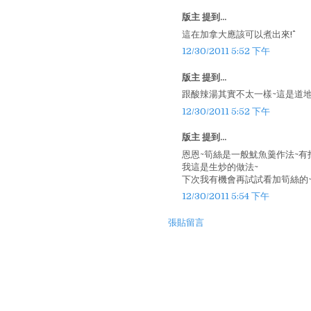
版主 提到...
這在加拿大應該可以煮出來!^^
12/30/2011 5:52 下午
版主 提到...
跟酸辣湯其實不太一樣~這是道地
12/30/2011 5:52 下午
版主 提到...
恩恩~筍絲是一般魷魚羹作法~有
我這是生炒的做法~
下次我有機會再試試看加筍絲的~
12/30/2011 5:54 下午
張貼留言