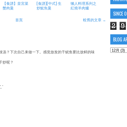
【食譜】皇宮菜
[食譜][中式] 生
懶人料理系列之
蟹肉羹
炒魷魚羹
紅燒羊肉爐
SINCE 
首頁
較舊的文章 →
2
9
BLOG A
辣汤？下次自己来做一下。感觉放发的干鱿鱼要比放鲜的味
干炒呢？
^