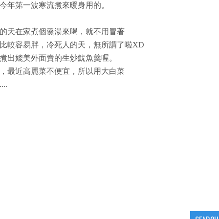
今年第一波寒流煮來暖身用的。
的天在家煮個羹湯來喝，就不用冒著
比較容易胖，冷死人的天，無所謂了啦XD
煮出媲美外面賣的生炒魷魚羹喔。
，最近高麗菜不便宜，所以用大白菜
..