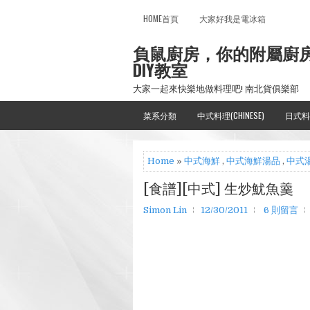
HOME首頁
大家好我是電冰箱
負鼠廚房，你的附屬廚
DIY教室
大家一起來快樂地做料理吧! 南北貨俱樂部
菜系分類
中式料理(CHINESE)
日式料
Home
»
中式海鮮
,
中式海鮮湯品
,
中式
[食譜][中式] 生炒魷魚羹
Simon Lin
12/30/2011
6 則留言