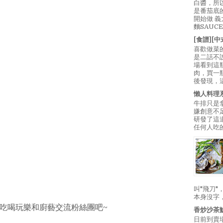
白醬，所
是番茄底
開始做 
麵SAUC
[食譜][
喜歡做菜
是二話不
場看到這
肉，買一
後發現，
懶人料理
牛排只是
嫌創意不
研發了這
任何人吃的
叫"飛刀
本身沒字
吃喝玩樂和廚藝交流粉絲團吧~
香炒沙茶
日前到賣