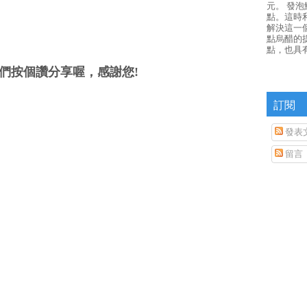
元。 發
點。這時
解決這一
點烏醋的
點，也具
們按個讚分享喔，感謝您!
訂閱
發表
留言