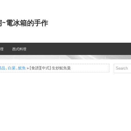
房~電冰箱的手作
理
西式料理
湯品
,
白菜
,
魷魚
» [食譜][中式] 生炒魷魚羹