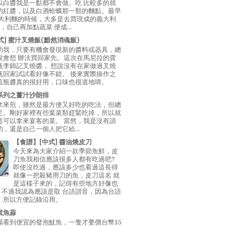
以白醬我是一點都不會做。吃 比較多的就
的紅醬，以及白酒蛤蠣那一類的麵點。最早
義大利麵的時候，大多是去買現成的義大利
E，自己再加點蔬菜 便成...
中式] 蜜汁叉燒飯(黯然消魂飯)
的我，只要有機會發現新的醬料或器具，總
說會想 辦法買回家先。這次在馬尼拉的賣
瓶李錦記叉燒醬， 想說沒有在家做過叉燒
瓶回家試試看好像不錯。 後來實際操作之
這瓶醬真的很好用，口味也很道地唷。
系列之薑汁沙朗排
拿來煎，雖然是最方便又好吃的吃法，但總
足。剛好家裡有些葉菜類趕緊吃掉，所以就
道可以拿來宴客的菜。 當然，我是沒有請
，還是自己一個人把它給...
【食譜】[中式] 醬油燒皮刀
今天來為大家介紹一款季節魚鮮，皮
刀魚我相信應該很多人都有吃過吧?
即使沒吃過，應該多少也看過這長得
就像一把殺豬用刀的魚，皮刀這名 就
是這樣子來的，記得有些地方好像也
"，不過我認為應該是取 台語諧音，因為台語
，所以方便記錄沿用。
魷魚蒜
場看到便宜的發泡魷魚，一隻才要價台幣15