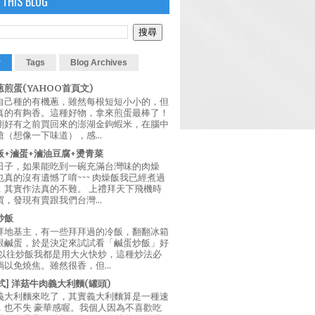
 THIS BLOG
r
Tags
Blog Archives
煎蛋(YAHOO首頁文)
自己種的有機蔥，雖然每根短短小小的，但
真的有夠香。這種好物，拿來煎蛋最棒了！
剛好有之前買回來的澎湖金鉤蝦米，在腦中
（想像一下味道），感...
飯+滷蛋+滷油豆腐+燙青菜
日子，如果能吃到一碗充滿台灣味的肉燥
真的沒有遺憾了唷~~~ 肉燥飯我已經煮過
，其實作法真的不難。 上禮拜天下飛機時
，發現有賣跟我們台灣...
炒飯
拜地基主，有一些拜拜過的冷飯，翻翻冰箱
跟鹹蛋，於是決定來試試看「鹹蛋炒飯」好
 以往炒飯我都是用大火快炒，這種炒法必
以免燒焦。雖然很香，但...
西式] 洋菇牛肉義大利麵(罐頭)
義大利麵來吃了，其實義大利麵算是一種速
，也不失 豪華感喔。我個人因為不喜歡吃