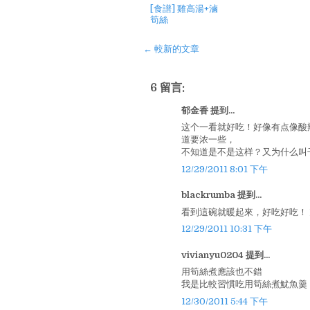
[食譜] 雞高湯+滷
筍絲
← 較新的文章
6 留言:
郁金香 提到...
这个一看就好吃！好像有点像酸
道要浓一些，
不知道是不是这样？又为什么叫
12/29/2011 8:01 下午
blackrumba 提到...
看到這碗就暖起來，好吃好吃！ ^_
12/29/2011 10:31 下午
vivianyu0204 提到...
用筍絲煮應該也不錯
我是比較習慣吃用筍絲煮魷魚羹
12/30/2011 5:44 下午