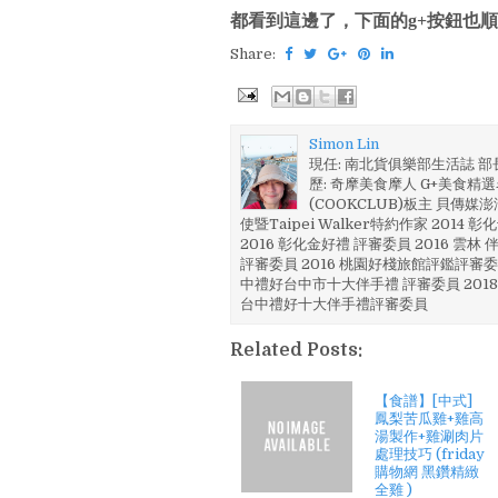
都看到這邊了，下面的g+按鈕也順
Share:
Simon Lin
現任: 南北貨俱樂部生活誌 
歷: 奇摩美食摩人 G+美食精選名
(COOKCLUB)板主 貝傳媒
使暨Taipei Walker特約作家 201
2016 彰化金好禮 評審委員 2016 雲
評審委員 2016 桃園好棧旅館評鑑評審委
中禮好台中市十大伴手禮 評審委員 2018
台中禮好十大伴手禮評審委員
Related Posts:
【食譜】[中式]
鳳梨苦瓜雞+雞高
湯製作+雞涮肉片
處理技巧 (friday
購物網 黑鑽精緻
全雞 )