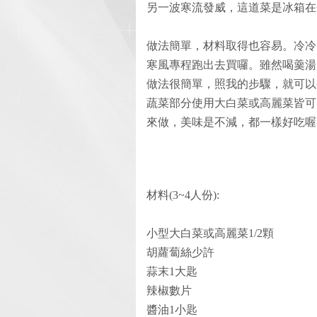
另一波寒流發威，這道菜是冰箱在
做法簡單，材料取得也容易。冷冷
寒風專程跑出去買囉。雖然喝羹湯
做法很簡單，照我的步驟，就可以
蔬菜部分使用大白菜或高麗菜皆可
來做，美味是不減，都一樣好吃喔..
材料(3~4人份):
小型大白菜或高麗菜1/2顆
胡蘿蔔絲少許
蒜末1大匙
辣椒數片
醬油1小匙