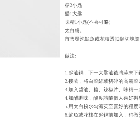
糖2小匙
醋1大匙
味精1小匙(不喜可略)
太白粉。
市售發泡魷魚或花枝透抽類切塊隨
做法:
1.起油鍋，下一大匙油後將蒜末下
2.接著，將白菜絲或切碎的高麗
3.加入醬油、糖、辣椒片、味精
4.加醋調味，酸度請隨個人喜好斟
5.用太白粉水勾濃芡至喜好的程度
6.魷魚或花枝在起鍋前加入，稍