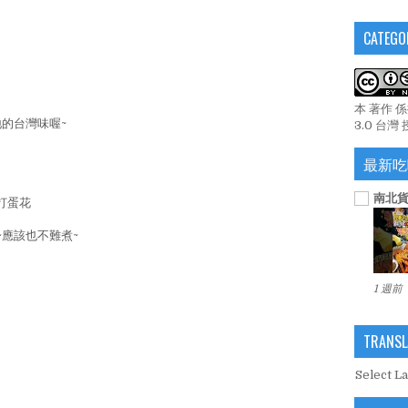
CATEGO
本 著作 
的台灣味喔~
3.0 台灣
最新吃
南北貨
打蛋花
應該也不難煮~
1 週前
TRANSL
Select L