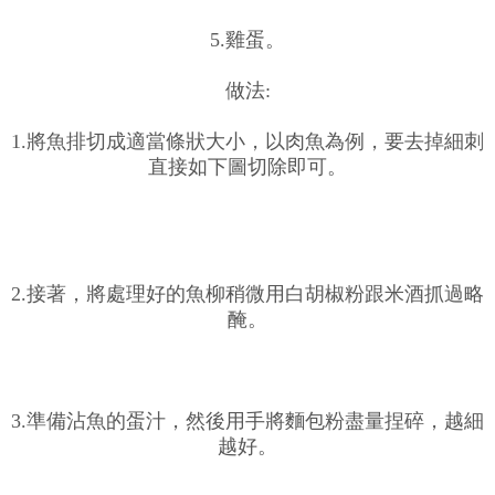
5.雞蛋。
做法:
1.將魚排切成適當條狀大小，以肉魚為例，要去掉細刺
直接如下圖切除即可。
2.接著，將處理好的魚柳稍微用白胡椒粉跟米酒抓過略
醃。
3.準備沾魚的蛋汁，然後用手將麵包粉盡量捏碎，越細
越好。