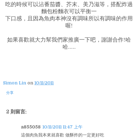
吃的時候可以沾番茄醬、芥末、美乃滋等，搭配炸過
麵包粉麵衣可以平衡一
下口感，且因為魚肉本神沒有調味所以有調味的作用
喔!
如果喜歡就大力幫我們家推廣一下吧，謝謝合作!哈
哈.....
Simon Lin
on
10/11/2011
分享
2 則留言:
a855058
10/11/2011 11:47 上午
這個肉魚我本來就喜歡 做酥炸的一定更好吃