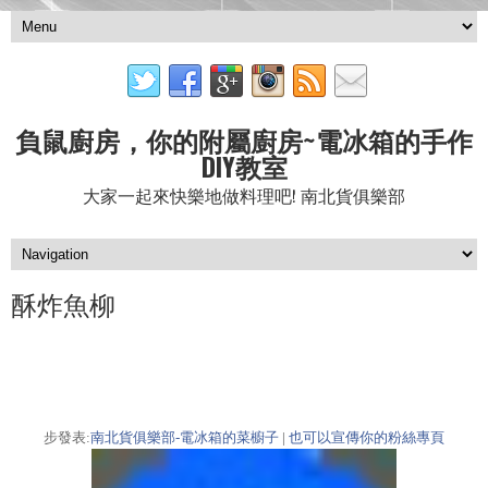
負鼠廚房，你的附屬廚房~電冰箱的手作
DIY教室
大家一起來快樂地做料理吧! 南北貨俱樂部
酥炸魚柳
步發表:
南北貨俱樂部-電冰箱的菜櫥子
|
也可以宣傳你的粉絲專頁