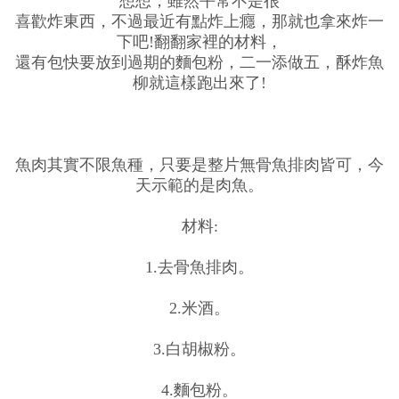
想想，雖然平常不是很
喜歡炸東西，不過最近有點炸上癮，那就也拿來炸一
下吧!翻翻家裡的材料，
還有包快要放到過期的麵包粉，二一添做五，酥炸魚
柳就這樣跑出來了!
魚肉其實不限魚種，只要是整片無骨魚排肉皆可，今
天示範的是肉魚。
材料:
1.去骨魚排肉。
2.米酒。
3.白胡椒粉。
4.麵包粉。