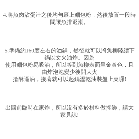
4.將魚肉沾蛋汁之後均勻裹上麵包粉，然後放置一段時
間讓魚排返潮。
5.準備約160度左右的油鍋，然後就可以將魚柳陸續下
鍋以文火油炸。因為
使用麵包粉易吸油，所以等到魚柳表面呈金黃色，且
由炸泡泡變少後開大火
搶酥逼油，接著就可以起鍋瀝乾油裝盤上桌囉!
出國前臨時在家炸，所以沒有多於材料做擺飾，請大
家見諒!