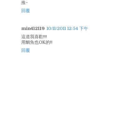
推~
回覆
min412119
10/11/2011 12:54 下午
這道我喜歡!!!
用鯛魚也OK的!!
回覆