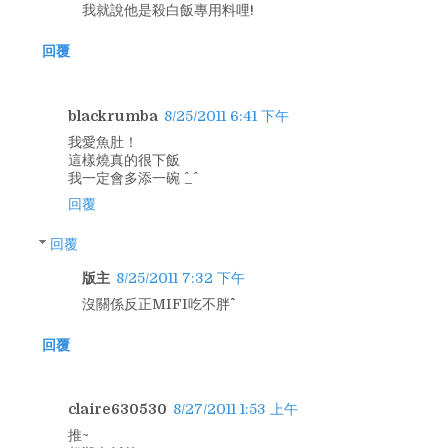
我就說他是殺白飯專用料哩!
回覆
blackrumba
8/25/2011 6:41 下午
我愛魚肚！
這樣燒真的很下飯
我一定會多添一碗 ^_^
回覆
回覆
版主
8/25/2011 7:32 下午
沒關係反正MIFI吃不胖^^
回覆
claire630530
8/27/2011 1:53 上午
推~