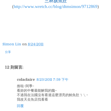
三杯旗魚肚
(
http://www.wretch.cc/blog/dtmsimon/9712869
)
Simon Lin
on
8/24/2011
分享
12 則留言:
colaclaire
8/23/2011 7:59 下午
推啦~阿季~
看妳的中餐最能解我的饞~
不過我在法國沒有看過這麼漂亮的鮪魚肚ㄋㄟ~
我改天去魚店找看看
回覆