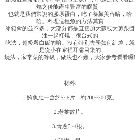
燒之後能產生豐富的膠質，
也就是我們常說的膠原蛋白，吃了養顏美容唷，哈
哈。料理這種魚的方法其實
冰箱會的並不多，大部分都是直接加大蒜或大蔥跟醬
油一起紅燒，很台式的
吃法，超級殺白飯的唷。沒有特別去學如何紅燒，就
是從小在家裡耳濡目染的
燒法，家常菜的等級，做法也不難，大家參考看看囉!
材料:
1.鮪魚肚一盒約5~6片，約200~300克。
2.老薑數片。
3.青蔥3~4根。