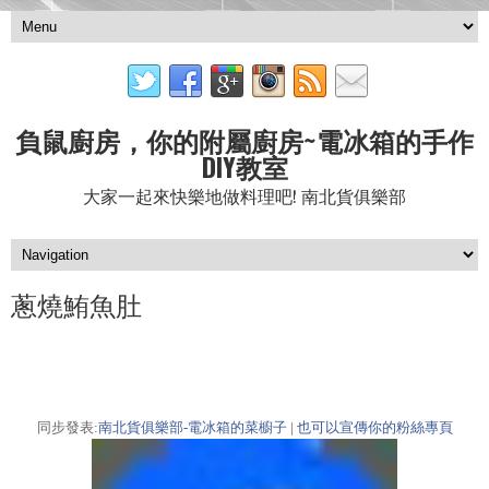
負鼠廚房，你的附屬廚房~電冰箱的手作
DIY教室
大家一起來快樂地做料理吧! 南北貨俱樂部
蔥燒鮪魚肚
同步發表:
南北貨俱樂部-電冰箱的菜櫥子
|
也可以宣傳你的粉絲專頁