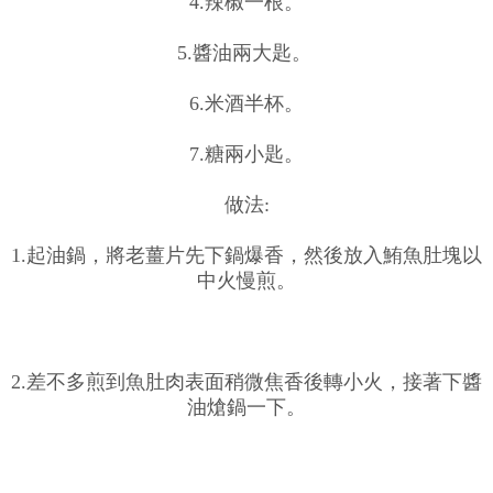
4.辣椒一根。
5.醬油兩大匙。
6.米酒半杯。
7.糖兩小匙。
做法:
1.起油鍋，將老薑片先下鍋爆香，然後放入鮪魚肚塊以
中火慢煎。
2.差不多煎到魚肚肉表面稍微焦香後轉小火，接著下醬
油熗鍋一下。