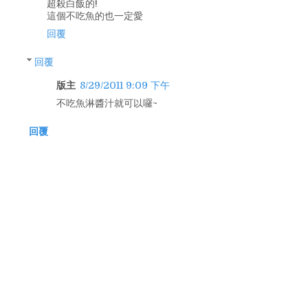
超殺白飯的!
這個不吃魚的也一定愛
回覆
回覆
版主
8/29/2011 9:09 下午
不吃魚淋醬汁就可以囉~
回覆