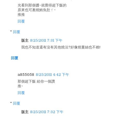
光看到那個醬~就覺得超下飯的
原來也可蔥燒鮪魚肚ㄚ~
推推
回覆
回覆
版主
8/25/2011 7:31 下午
我也不知道還有沒有其他燒法?好像燒薑絲也不賴!
回覆
a855058
8/25/2011 4:42 下午
那個超下飯 給你一個讚
推~
回覆
回覆
版主
8/25/2011 7:32 下午