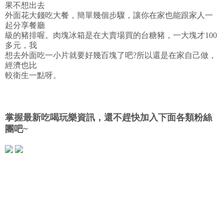
果不想出去
外面花大錢吃大餐，簡單幾個步驟，讓你在家也能跟家人一
起分享餐廳
級的豬排喔。肉塊冰箱是在大賣場買的台糖豬，一大塊才100
多元，我
想去外面吃一小片就要好幾百塊了吧?所以還是在家自己做，
經濟也比
較衛生一點呀。
掌握最新吃喝玩樂資訊，還不趕快加入下面各類粉絲
團吧~