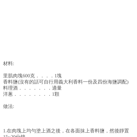
材料:
里肌肉塊600克．．．．1塊
香料鹽(沒有的話可自行用義大利香料一份及四份海鹽調配)
料理酒．．．．．．．適量
洋蔥．．．．．．．．1顆
做法:
1.在肉塊上均勻塗上酒之後，在各面抹上香料鹽，然後靜置
15~20分鐘