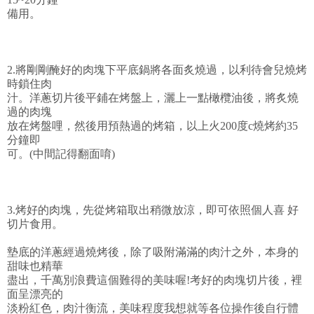
備用。
2.將剛剛醃好的肉塊下平底鍋將各面炙燒過，以利待會兒燒烤
時鎖住肉
汁。洋蔥切片後平鋪在烤盤上，灑上一點橄欖油後，將炙燒
過的肉塊
放在烤盤哩，然後用預熱過的烤箱，以上火200度c燒烤約35
分鐘即
可。(中間記得翻面唷)
3.烤好的肉塊，先從烤箱取出稍微放涼，即可依照個人喜 好
切片食用。
墊底的洋蔥經過燒烤後，除了吸附滿滿的肉汁之外，本身的
甜味也精華
盡出，千萬別浪費這個難得的美味喔!考好的肉塊切片後，裡
面呈漂亮的
淡粉紅色，肉汁衡流，美味程度我想就等各位操作後自行體