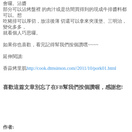
會囉。沾醬
部分可以沾烤盤裡 的肉汁或是坊間買得到的現成牛排醬料都
可以。想
吃豬排可以厚切，放涼後薄 切還可以拿來夾漢堡、三明治，
變化多多，
就看個人巧思囉。
如果你也喜歡，看完記得幫我們按個讚嘿~~~~
延伸閱讀:
香蒜烤里肌
http://cook.dtmsimon.com//2011/10/pork01.html
喜歡這篇文章別忘了在FB幫我們按個讚喔，感謝您!
作者: