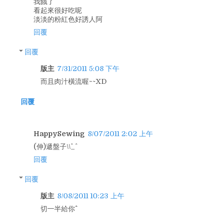
我餓了
看起來很好吃呢
淡淡的粉紅色好誘人阿
回覆
回覆
版主
7/31/2011 5:08 下午
而且肉汁橫流喔~~XD
回覆
HappySewing
8/07/2011 2:02 上午
(伸)遞盤子\\^_^
回覆
回覆
版主
8/08/2011 10:23 上午
切一半給你^^